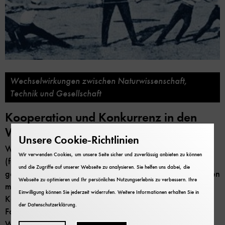
Wechselwirkungen zwischen Naturwissenschaft,
Technik und Gesellschaft
Kooperation und Konkurrenz in den
Wissenschaften
Unsere Cookie-Richtlinien
Welche Wege nutzt die Wissenschaft, um Einfluss auf
Wir verwenden Cookies, um unsere Seite sicher und zuverlässig anbieten zu können
(forschungspolitische) Entscheidungen zu nehmen? Wie
und die Zugriffe auf unserer Webseite zu analysieren. Sie helfen uns dabei, die
gelingt es den Wissenschaftsorganisationen, ihre Interessen
Webseite zu optimieren und Ihr persönliches Nutzungserlebnis zu verbessern. Ihre
miteinander abzustimmen? Und wie gehen sie mit
Einwilligung können Sie jederzeit widerrufen. Weitere Informationen erhalten Sie in
Konflikten um? Diese und weitere Fragen untersucht das
der
Datenschutzerklärung
.
Forschungsprojekt zur Allianz der
Wissenschaftsorganisationen.