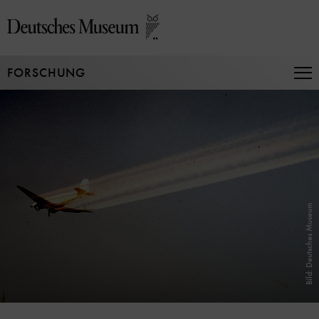
Direkt
zum
Seiteninhalt
springen
FORSCHUNG
Na
auf
un
zu
Bild: Deutsches Museum