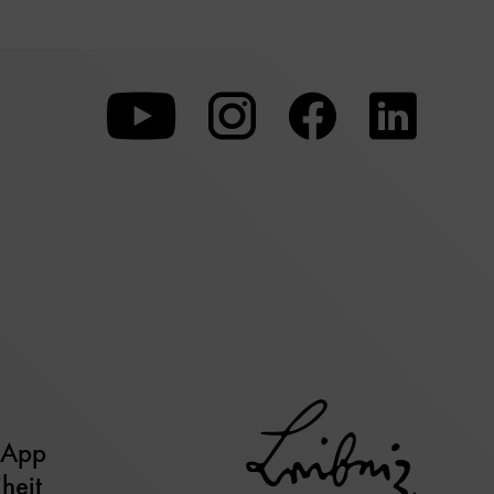
Zu
Zu
Zu
unserer
unserer
unserer
Youtube-
Instagram-
Faceboo
Seite
Seite
Seite
 App
iheit