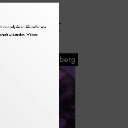
berblick
 zu analysieren. Sie helfen uns
erzeit widerrufen. Weitere
Neues aus Nürnberg
es Museum
g