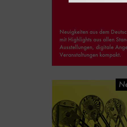
Neuigkeiten aus dem Deut
mit Highlights aus allen Stan
Ausstellungen, digitale Ang
Veranstaltungen kompakt.
Ne
Deutsches Mus
Bonn