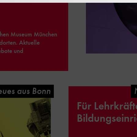
schen Museum München
dorten. Aktuelle
ebote und
ues aus Bonn
Für Lehrkräf
eum
Bildungseinr