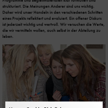
Programme und Begleitmaterialen klar formuliert und
strukturiert. Die Meinungen Anderer sind uns wichtig.
Daher wird unser Handeln in den verschiedenen Schritten
eines Projekts reflektiert und evaluiert. Ein offener Diskurs
ist jederzeit wichtig und wertvoll. Wir versuchen die Werte,
die wir vermitteln wollen, auch selbst in der Abteilung zu
leben.