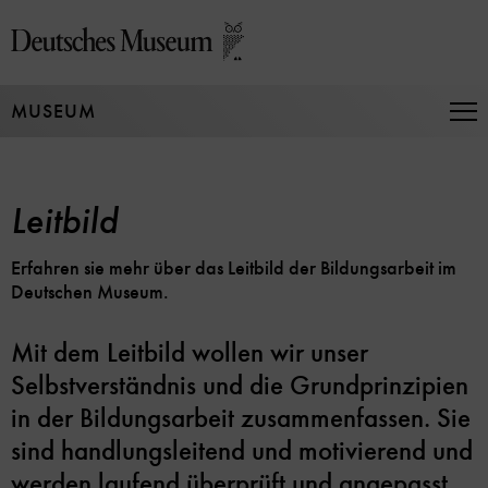
Direkt
zum
Seiteninhalt
springen
MUSEUM
Na
auf
un
zu
Leitbild
Erfahren sie mehr über das Leitbild der Bildungsarbeit im
Deutschen Museum.
Mit dem Leitbild wollen wir unser
Selbstverständnis und die Grundprinzipien
in der Bildungsarbeit zusammenfassen. Sie
sind handlungsleitend und motivierend und
werden laufend überprüft und angepasst.