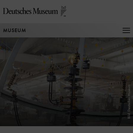
Direkt
zum
Seiteninhalt
springen
MUSEUM
Na
auf
un
zu
Bild: Deutsches Museum