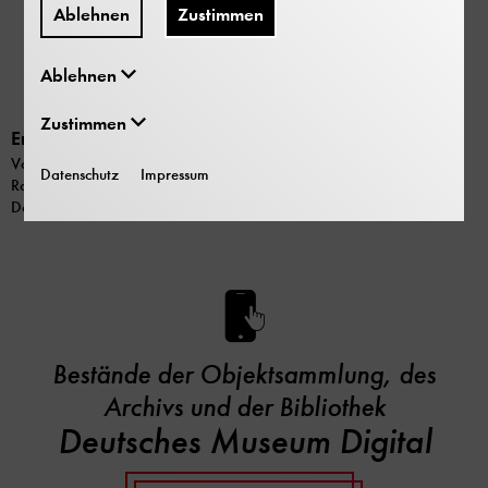
Ablehnen
Zustimmen
Ablehnen
Zustimmen
Erstes Rastertunnelmikroskop von IBM, Nachbildung
Von: IBM Zurich Research Laboratory (Rüschlikon); Binnig, Gerd;
Datenschutz
Impressum
Rohrer, Heinrich
Datierung: 1981
Bestände der Objektsammlung, des
Archivs und der Bibliothek
Deutsches Museum Digital