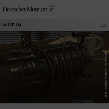
Direkt
zum
Seiteninhalt
springen
MUSEUM
Na
auf
un
zu
Bild: Deutsches Museum | Merlin Stadler