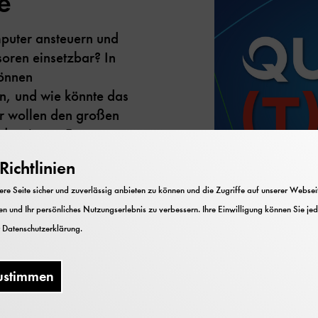
e
uter ansteuern und
ren einsetzbar? In
önnen
n, und wie könnte das
ir wollen den großen
d weiteren Fragen
ziale von
ichtlinien
eiten Generation und
t und Gesellschaft in
e Seite sicher und zuverlässig anbieten zu können und die Zugriffe auf unserer Webseite
n(t)räume”.
n und Ihr persönliches Nutzungserlebnis zu verbessern. Ihre Einwilligung können Sie jed
r
Datenschutzerklärung
.
ustimmen
Bild: Deutsches Museum