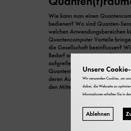
Quanten(t)räum
Wie kann man einen Quantencomp
bedienen? Wo sind Quanten-Senso
welchen Anwendungsbereichen k
Quantencomputer Vorteile bringe
die Gesellschaft beeinflussen? W
Bedarf an Antworten zu diesen un
aufgreifen und Anwendungspoten
Unsere Cookie-R
Quantentechnologien (QT) der zw
deren Auswirkungen auf Wirtschaf
Wir verwenden Cookies, um unser
den Mittelpunkt stellen - “Quante
dabei, die Webseite zu optimiere
Informationen erhalten Sie in de
Ablehnen
Z