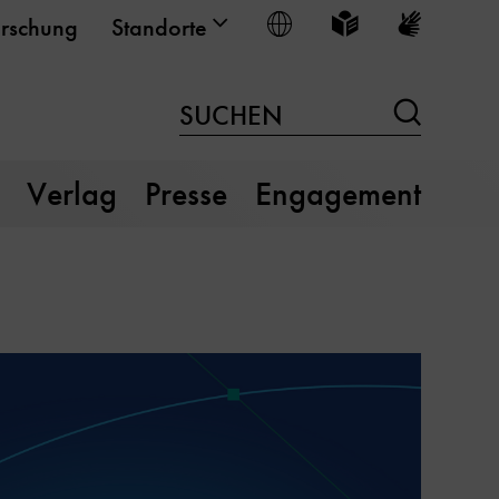
Sprache wählen
Leichte Sprache
Gebärden
rschung
Standorte
Suchen
SUCHEN
Verlag
Presse
Engagement