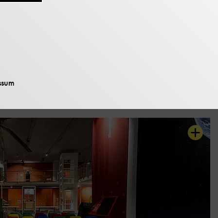
m ansässig ist.
Eindrücke
ssum