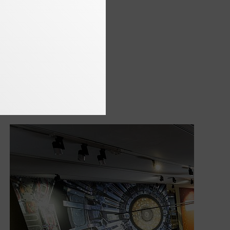
Karussell
im