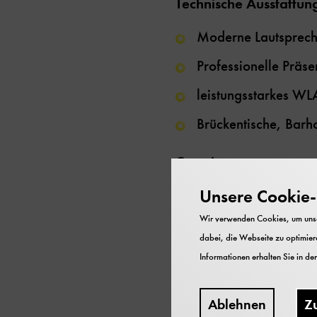
Technische Ausstattun
Moderne Lautsprech
Professionelle Präse
leistungsstarkes W
Brückentische, Barh
Catering:
Unsere Cookie-R
Aufgrund der Ausste
Museumsräumlichkeit
Wir verwenden Cookies, um unser
dabei, die Webseite zu optimiere
Für das Catering kö
Informationen erhalten Sie in de
Räumlichkeiten im W
ein Stockwerk über
Ablehnen
Z
Für das Catering em