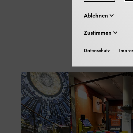
Wissenschaftszentru
Ablehnen
Zustimmen
Inhaltskarussell
überspringen
Datenschutz
Impre