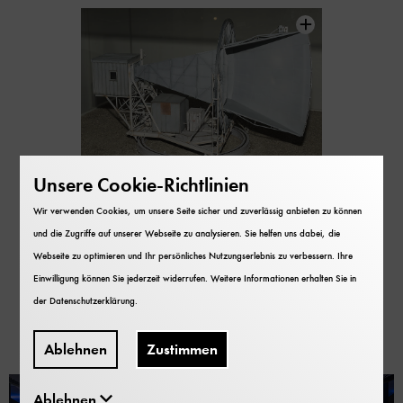
Inhaltskarussell
überspringen
Unsere Cookie-Richtlinien
Wir verwenden Cookies, um unsere Seite sicher und zuverlässig anbieten zu können
und die Zugriffe auf unserer Webseite zu analysieren. Sie helfen uns dabei, die
Webseite zu optimieren und Ihr persönliches Nutzungserlebnis zu verbessern. Ihre
Einwilligung können Sie jederzeit widerrufen. Weitere Informationen erhalten Sie in
Die Apparatur in der
der
Datenschutzerklärung
.
Ausstellung...
Ablehnen
Zustimmen
Ablehnen