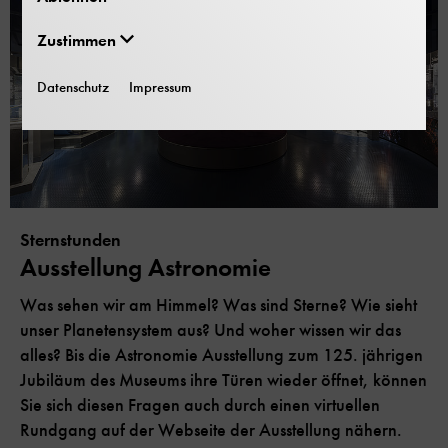
Zustimmen
Datenschutz
Impressum
Sternstunden
Ausstellung Astronomie
Was sehen wir am Himmel? Was sind Sterne? Wie sieht
unser Planetensystem aus? Und woher wissen wir das
alles? Bis die Astronomie Ausstellung zum 125. jährigen
Jubiläum des Museums ihre Türen wieder öffnet, können
Sie sich diesen Fragen auch durch einen virtuellen
Rundgang auf der Webseite der Ausstellung nähern.