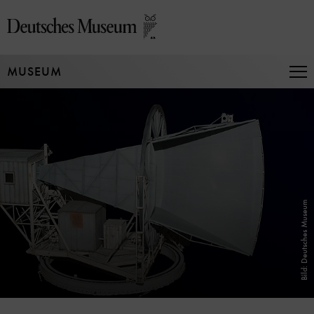
Direkt
zum
Seiteninhalt
springen
MUSEUM
Na
auf
un
zu
Bild: Deutsches Museum