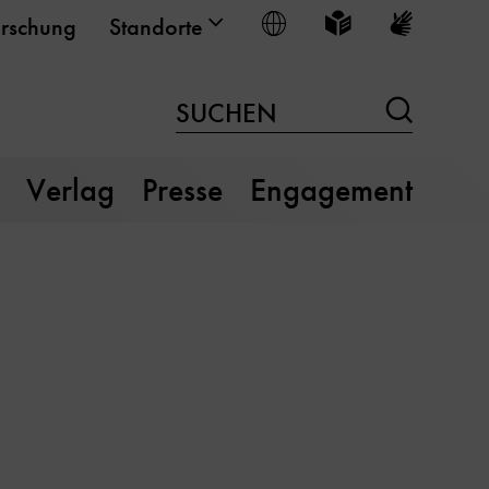
Sprache wählen
Leichte Sprache
Gebärden
rschung
Standorte
Suchen
SUCHEN
Verlag
Presse
Engagement