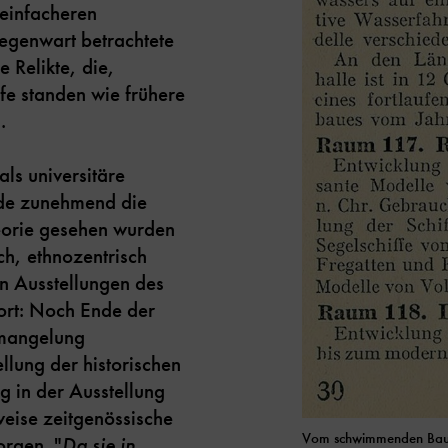
 einfacheren
egenwart betrachtete
 Relikte, die,
ufe standen wie frühere
.
als universitäre
nde zunehmend die
eorie gesehen wurden
sch, ethnozentrisch
en Ausstellungen des
rt: Noch Ende der
rmangelung
llung der historischen
g in der Ausstellung
eise zeitgenössische
Vom schwimmenden Bau
orgen. "
Da sie in