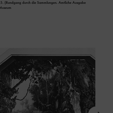
25. (Rundgang durch die Sammlungen. Amtliche Ausgabe
 Museum
Karussell
im
Element
nächstes
Zeige