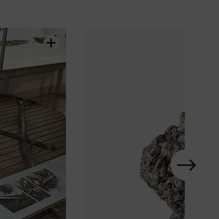
Karussell
im
Element
nächstes
Zeige