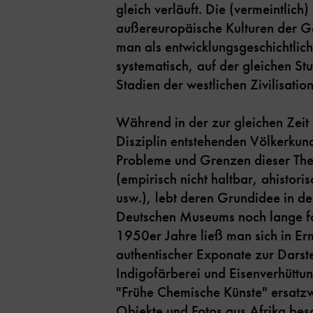
gleich verläuft. Die (vermeintlich)
außereuropäische Kulturen der G
man als entwicklungsgeschichtliche
systematisch, auf der gleichen St
Stadien der westlichen Zivilisation
Während in der zur gleichen Zeit 
Disziplin entstehenden Völkerku
Probleme und Grenzen dieser Th
(empirisch nicht haltbar, ahistori
usw.), lebt deren Grundidee in d
Deutschen Museums noch lange fo
1950er Jahre ließ man sich in E
authentischer Exponate zur Darste
Indigofärberei und Eisenverhüttun
"Frühe Chemische Künste" ersatzw
Objekte und Fotos aus Afrika bes