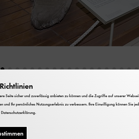
ichtlinien
e Seite sicher und zuverlässig anbieten zu können und die Zugriffe auf unserer Webseite
Völker als
n und Ihr persönliches Nutzungserlebnis zu verbessern. Ihre Einwilligung können Sie jed
atz
r
Datenschutzerklärung
.
ts in der
ustimmen