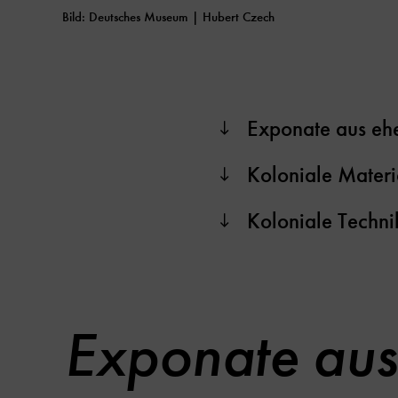
Bild: Deutsches Museum | Hubert Czech
Exponate aus eh
Koloniale Materi
Koloniale Techni
Exponate aus
Inhaltskarussell
überspringen