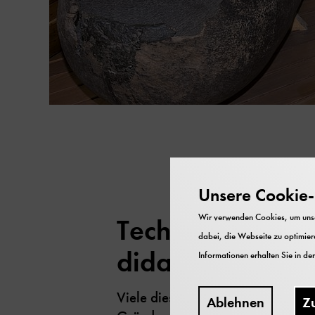
Unsere Cookie-R
Wir verwenden Cookies, um unser
Technik fremder 
dabei, die Webseite zu optimiere
didaktischer Ers
Informationen erhalten Sie in de
Viele dieser Objekte wurden berei
Ablehnen
Z