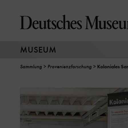
Direkt
zum
Seiteninhalt
springen
MUSEUM
Sammlung
Provenienzforschung
Koloniales S