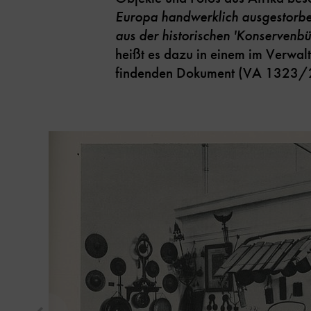
Europa handwerklich ausgestorben
aus der historischen 'Konservenb
heißt es dazu in einem im Verwal
findenden Dokument (VA 1323/
Inhaltskarussell
überspringen