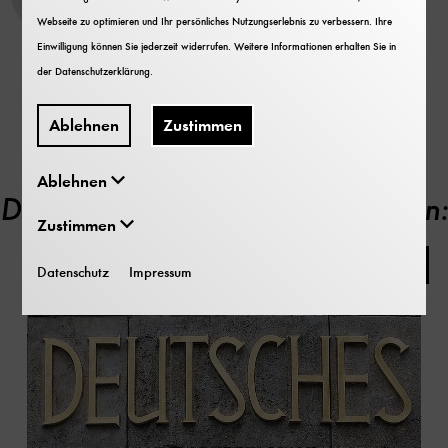
Museumsinsel 1
Webseite zu optimieren und Ihr persönliches Nutzungserlebnis zu verbessern. Ihre
80538 München
Einwilligung können Sie jederzeit widerrufen. Weitere Informationen erhalten Sie in
der
Datenschutzerklärung
.
E-Mail
bewerbung@deutsches-museum.de
Ablehnen
Zustimmen
Ablehnen
Das könnte Sie auch interessieren:
Zustimmen
Arbeitgeber Deutsches Museum
Datenschutz
Impressum