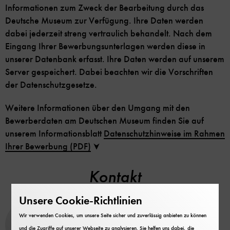
Informationen zum Zweck der Bearbeitung durch das
Deutsche Museum zur Verfügung. Ihre Daten werden
dabei jederzeit streng vertraulich behandelt. Nach dem
Eingang Ihrer Bewerbungsunterlagen werden diese in
unserer Datenbank erfasst. Ihre Daten werden auf unserem
Server gespeichert. Dabei beachten wir die Vorschriften
der Datenschutzgesetze.
Weitere Informationen über den Umgang mit den
Bewerberdaten am Deutschen Museum finden Sie auf
unserem Informationsblatt
Datenschutzhinweise im Rahmen
Ihrer Bewerbung (PDF)
Kontakt
Unsere Cookie-Richtlinien
Personalabteilung
Wir verwenden Cookies, um unsere Seite sicher und zuverlässig anbieten zu können
und die Zugriffe auf unserer Webseite zu analysieren. Sie helfen uns dabei, die