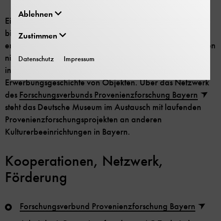
Ablehnen
Eine zentrale Grundlage für die Provenienzforschung
bilden die vom
Archiv des Deutschen Museums
Zustimmen
erschlossenen Verwaltungsakten. Die Akten dokumentieren
nicht nur die Geschichte des Museums, sondern geben
Datenschutz
Impressum
insbesondere auch Aufschluss über die
Erwerbungsgeschichte von Objekten. Über das Netzwerk
des
Forschungsverbunds Provenienzforschung Bayern
steht das Deutsche Museum im Austausch mit laufenden
Provenienzforschungsprojekten an anderen
Kulturerbeeinrichtungen in Bayern.
Kooperationen, Netzwerk,
Förderung
Forschungsverbund Provenienzforschung Bayern