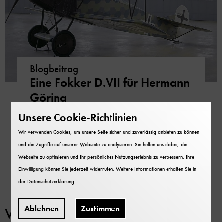
Blogbeitrag
Eine Fokker D.VII für Hermann
Göring
Unsere Cookie-Richtlinien
Das in der Flugwerft Schleißheim ausgestellte
Flugzeug hat eine unschöne Geschichte. Nun
Wir verwenden Cookies, um unsere Seite sicher und zuverlässig anbieten zu können
kehrt es vorerst als Leihgabe in die
und die Zugriffe auf unserer Webseite zu analysieren. Sie helfen uns dabei, die
Niederlande zurück.
Webseite zu optimieren und Ihr persönliches Nutzungserlebnis zu verbessern. Ihre
Einwilligung können Sie jederzeit widerrufen. Weitere Informationen erhalten Sie in
der
Datenschutzerklärung
.
Ablehnen
Zustimmen
Verwaltungsakten als Grundlage