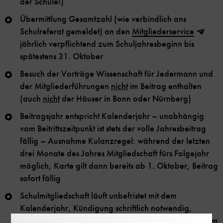
der Schule!)
Übermittlung Gesamtzahl (wie verbindlich ans
Schulreferat gemeldet) an den
Mitgliederservice
jährlich verpflichtend zum Schuljahresbeginn bis
spätestens 31. Oktober
Besuch der Vorträge Wissenschaft für Jedermann und
der Mitgliederführungen
nicht
im Beitrag enthalten
(auch
nicht
der Häuser in Bonn oder Nürnberg)
Beitragsjahr entspricht Kalenderjahr – unabhängig
vom Beitrittszeitpunkt ist stets der volle Jahresbeitrag
fällig – Ausnahme Kulanzregel: während der letzten
drei Monate des Jahres Mitgliedschaft fürs Folgejahr
möglich, Karte gilt dann bereits ab 1. Oktober, Beitrag
sofort fällig
Schulmitgliedschaft läuft unbefristet mit dem
Kalenderjahr, Kündigung schriftlich notwendig,
jederzeit, spätestens bis 31. Oktober, mit Wirkung zum