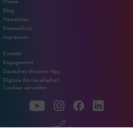
Presse
Blog
Newsletter
Datenschutz
Impressum
Kontakt
Engagement
Deutsches Museum App
Digitale Barrierefreiheit
Cookies verwalten
Zu
Zu
Zu
unserer
unserer
unserer
Youtube-
Instagram-
Facebook-
Seite
Seite
Seite