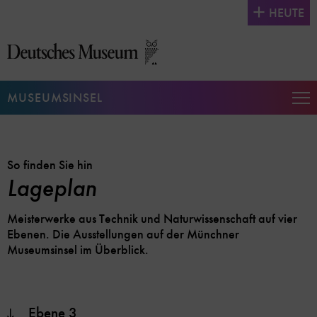
Direkt
HEUTE
zum
Seiteninhalt
springen
MUSEUMSINSEL
Na
auf
un
zu
So finden Sie hin
Lageplan
Meisterwerke aus Technik und Naturwissenschaft auf vier
Ebenen. Die Ausstellungen auf der Münchner
Museumsinsel im Überblick.
Ebene 3