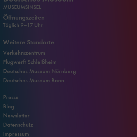
MUSEUMSINSEL
Öffnungszeiten
Täglich 9–17 Uhr
Weitere Standorte
Verkehrszentrum
Flugwerft Schleißheim
Deutsches Museum Nürnberg
Deutsches Museum Bonn
Presse
Blog
Newsletter
Datenschutz
Impressum