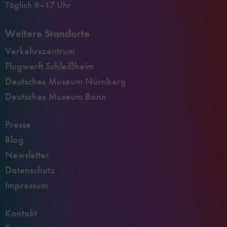
Täglich 9–17 Uhr
Weitere Standorte
Verkehrszentrum
Flugwerft Schleißheim
Deutsches Museum Nürnberg
Deutsches Museum Bonn
Presse
Blog
Newsletter
Datenschutz
Impressum
Kontakt