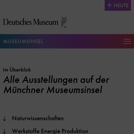
Direkt
HEUTE
zum
Seiteninhalt
springen
MUSEUMSINSEL
Na
auf
un
zu
Im Überblick
Alle Ausstellungen auf der
Münchner Museumsinsel
Naturwissenschaften
Werkstoffe Energie Produktion