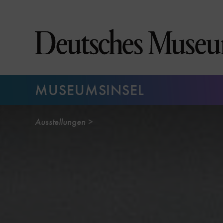
Direkt
zum
Seiteninhalt
springen
MUSEUMSINSEL
Ausstellungen