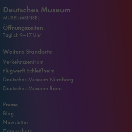
Deutsches Museum
MUSEUMSINSEL
Öffnungszeiten
Täglich 9–17 Uhr
Weitere Standorte
Verkehrszentrum
Flugwerft Schleißheim
Deutsches Museum Nürnberg
Deutsches Museum Bonn
Presse
Blog
Newsletter
Datenschutz