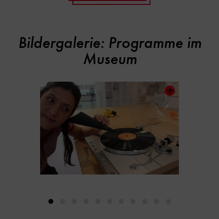
Bildergalerie: Programme im
Inhaltskarussell
überspringen
Museum