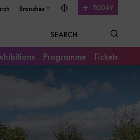
TODAY
Choose language
arch
Branches
Search
SEARCH
xhibitions
Programme
Tickets