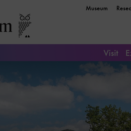
Museum
Rese
Visit
E