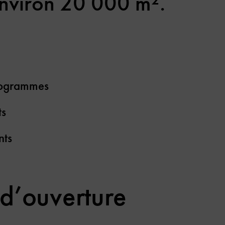
nviron 20 000 m².
programmes
ts
nts
 d’ouverture