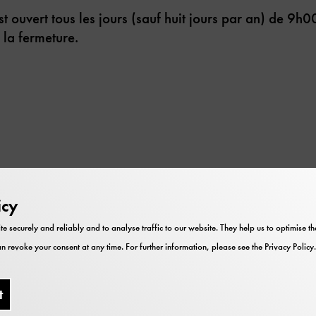
 ouvert tous les jours (sauf huit jours par an) de 9h
 la fermeture.
icy
éraire à l’aide de Google Maps
te securely and reliably and to analyse traffic to our website. They help us to optimise 
n revoke your consent at any time. For further information, please see the
Privacy Policy
.
spéciales
t