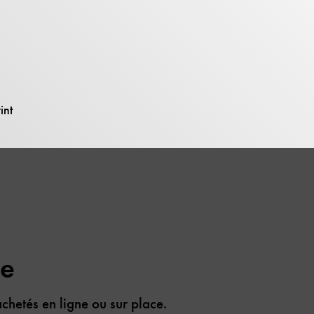
ez vos billets en
int
ée
achetés en ligne ou sur place.