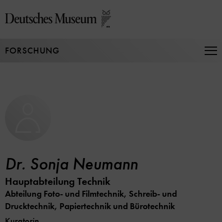
Direkt
zum
Seiteninhalt
springen
FORSCHUNG
Na
auf
un
zu
Dr. Sonja Neumann
Hauptabteilung Technik
Abteilung Foto- und Filmtechnik, Schreib- und
Drucktechnik, Papiertechnik und Bürotechnik
Kuratorin