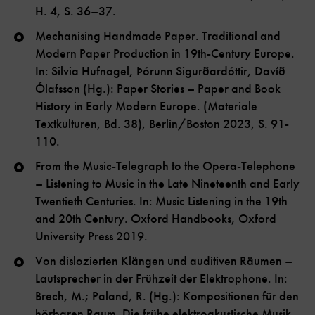
H. 4, S. 36–37.
Mechanising Handmade Paper. Traditional and
Modern Paper Production in 19th-Century Europe.
In: Silvia Hufnagel, Þórunn Sigurðardóttir, Davíð
Ólafsson (Hg.): Paper Stories – Paper and Book
History in Early Modern Europe. (Materiale
Textkulturen, Bd. 38), Berlin/Boston 2023, S. 91-
110.
From the Music-Telegraph to the Opera-Telephone
– Listening to Music in the Late Nineteenth and Early
Twentieth Centuries. In: Music Listening in the 19th
and 20th Century. Oxford Handbooks, Oxford
University Press 2019.
Von dislozierten Klängen und auditiven Räumen –
Lautsprecher in der Frühzeit der Elektrophone. In:
Brech, M.; Paland, R. (Hg.): Kompositionen für den
hörbaren Raum. Die frühe elektroakustische Musik