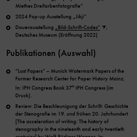
Miethes Dreifarbenfotografie“
2024 Pop-up Ausstellung „Jikji“
Dauerausstellung
„Bild-Schrift-Codes“
,
Deutsches Museum (Eröffnung 2022)
Publikationen (Auswahl)
“Lost Papers” – Munich Watermark Papers of the
Former Research Center for Paper History Mainz.
In: IPH Congress Book 37
th
IPH Congress (im
Druck).
Review: Die Beschleunigung der Schrift: Geschichte
der Stenografie im 19. und frühen 20. Jahrhundert
[The acceleration of writing: The history of
stenography in the nineteenth and early twentieth
centuries] by Wolf-Rüdiger Wagner. In: