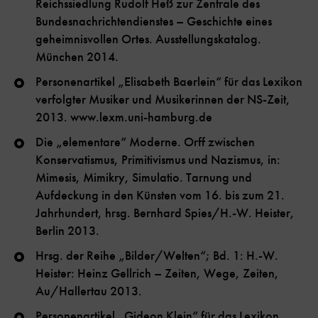
Reichssiedlung Rudolf Heß zur Zentrale des
Bundesnachrichtendienstes – Geschichte eines
geheimnisvollen Ortes. Ausstellungskatalog.
München 2014.
Personenartikel „Elisabeth Baerlein“ für das Lexikon
verfolgter Musiker und Musikerinnen der NS-Zeit,
2013. www.lexm.uni-hamburg.de
Die „elementare“ Moderne. Orff zwischen
Konservatismus, Primitivismus und Nazismus, in:
Mimesis, Mimikry, Simulatio. Tarnung und
Aufdeckung in den Künsten vom 16. bis zum 21.
Jahrhundert, hrsg. Bernhard Spies/H.-W. Heister,
Berlin 2013.
Hrsg. der Reihe „Bilder/Welten“; Bd. 1: H.-W.
Heister: Heinz Gellrich – Zeiten, Wege, Zeiten,
Au/Hallertau 2013.
Personenartikel „Gideon Klein“ für das Lexikon