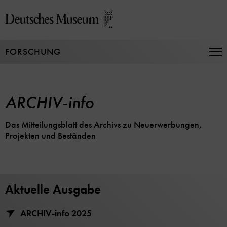
Direkt
zum
Seiteninhalt
springen
FORSCHUNG
Na
auf
un
zu
ARCHIV-info
Das Mitteilungsblatt des Archivs zu Neuerwerbungen,
Projekten und Beständen
Aktuelle Ausgabe
ARCHIV-info 2025