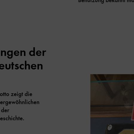
ungen der
Deutschen
tto zeigt die
ßergewöhnlichen
 der
eschichte.