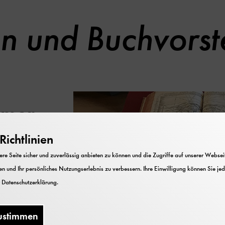
n und Buchvorst
mmer
ichtlinien
kammer“
hen
e Seite sicher und zuverlässig anbieten zu können und die Zugriffe auf unserer Webseite
mten
n und Ihr persönliches Nutzungserlebnis zu verbessern. Ihre Einwilligung können Sie jed
 wieder
r
Datenschutzerklärung
.
er
entiert.
ustimmen