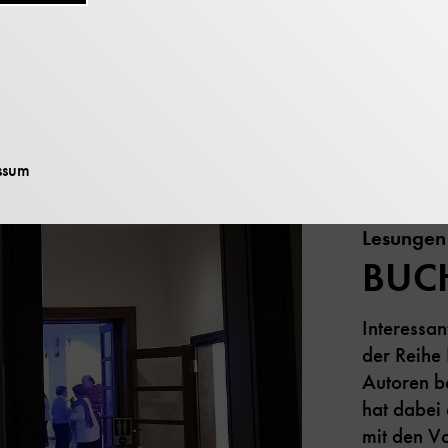
ssum
Lesungen
BUC
Interessan
der Reih
Autoren be
hat dabei
mit den V