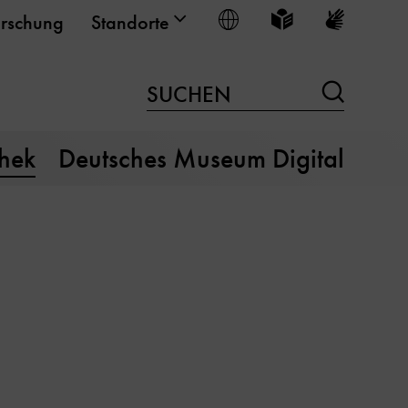
Sprache wählen
Leichte Sprache
Gebärden
rschung
Standorte
Suchen
SUCHEN
thek
Deutsches Museum Digital