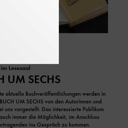
 im Lesesaal
H UM SECHS
te aktuelle Buchveröffentlichungen werden in
e BUCH UM SECHS von den Autorinnen und
i uns vorgestellt. Das interessierte Publikum
 auch immer die Möglichkeit, im Anschluss
ortragenden ins Gespräch zu kommen.