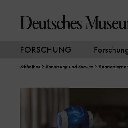
Direkt
zum
Seiteninhalt
springen
FORSCHUNG
Forschungs
Bibliothek
Benutzung und Service
Kennenlernen