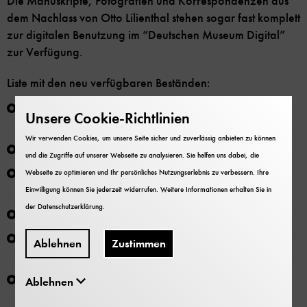
Die Manuskripte, Fotografien und Korrespondenzen aus
dem Nachlass von Otto Lilienthal stehen sogar fast komplett
zur digitalen Benutzung im “Deutschen Museum Digital”
zur Verfügung.
Liste mit den neu verfügbaren Beständen:
Drygalski, Erich von (NL 117):
DM Digital
;
PDF-
Unsere Cookie-Richtlinien
Findbuch
Wir verwenden Cookies, um unsere Seite sicher und zuverlässig anbieten zu können
Falter, Matthias (NL 238):
DM Digital
;
PDF-Findbuch
und die Zugriffe auf unserer Webseite zu analysieren. Sie helfen uns dabei, die
Feddersen, Berend Wilhelm (NL 321):
DM Digital
;
Webseite zu optimieren und Ihr persönliches Nutzungserlebnis zu verbessern. Ihre
PDF-Findbuch
Einwilligung können Sie jederzeit widerrufen. Weitere Informationen erhalten Sie in
der
Datenschutzerklärung
.
Halle, Gerhard (NL 325):
DM Digital
;
PDF-Findbuch
Hertz, Rudolf Heinrich (NL 326):
DM Digital
;
PDF-
Ablehnen
Zustimmen
Findbuch
Kopfermann, Klaus (NL 371):
DM Digital
;
PDF-
Ablehnen
Findbuch