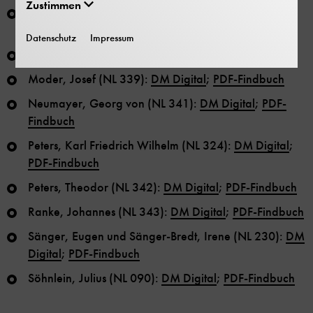
Zustimmen
Lilienthal, Otto (NL 334):
DM Digital (mit
Digitalisaten)
;
PDF-Findbuch
Datenschutz
Impressum
Mach, Ludwig (NL 179):
DM Digital
;
PDF-Findbuch
Moder, Josef (NL 339):
DM Digital
;
PDF-Findbuch
Neumayer, Georg von (NL 341):
DM Digital
;
PDF-
Findbuch
Peters, Karl Friedrich Wilhelm (NL 324):
DM Digital
;
PDF-Findbuch
Peters, Theodor (NL 342):
DM Digital
;
PDF-Findbuch
Ranke, Johannes (NL 343):
DM Digital
;
PDF-Findbuch
Sänger, Eugen und Sänger-Bredt, Irene (NL 230):
DM
Digital
;
PDF-Findbuch
Söhnlein, Julius (NL 090):
DM Digital
;
PDF-Findbuch