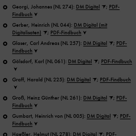
Georgi, Johannes (NL 274):
DM Digital
;
PDF-
Findbuch
Gerber, Heinrich (NL 044):
DM Digital (mit
Digitalisaten)
;
PDF-Findbuch
Glaser, Carl Andreas (NL 257):
DM Digital
;
PDF-
Findbuch
Gölsdorf, Karl (NL 061):
DM Digital
;
PDF-Findbuch
Graff, Harald (NL 225):
DM Digital
;
PDF-Findbuch
Groß, Heinz Günther (NL 261):
DM Digital
;
PDF-
Findbuch
Gumbart, Heinrich von (NL 005):
DM Digital
;
PDF-
Findbuch
Haeßler, Helmut (NL 278):
DM Digital
;
PDF-