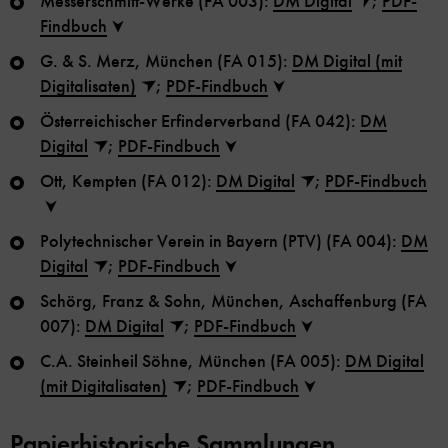
Messerschmitt-Werke (FA 003):
DM Digital
;
PDF-
Findbuch
G. & S. Merz, München (FA 015):
DM Digital (mit
Digitalisaten)
;
PDF-Findbuch
Österreichischer Erfinderverband (FA 042):
DM
Digital
;
PDF-Findbuch
Ott, Kempten (FA 012):
DM Digital
;
PDF-Findbuch
Polytechnischer Verein in Bayern (PTV) (FA 004):
DM
Digital
;
PDF-Findbuch
Schörg, Franz & Sohn, München, Aschaffenburg (FA
007):
DM Digital
;
PDF-Findbuch
C.A. Steinheil Söhne, München (FA 005):
DM Digital
(mit Digitalisaten)
;
PDF-Findbuch
Papierhistorische Sammlungen