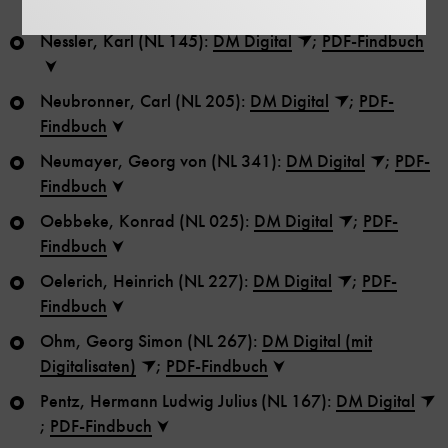
Findbuch
Nessler, Karl (NL 145):
DM Digital
;
PDF-Findbuch
Neubronner, Carl (NL 205):
DM Digital
;
PDF-
Findbuch
Neumayer, Georg von (NL 341):
DM Digital
;
PDF-
Findbuch
Oebbeke, Konrad (NL 025):
DM Digital
;
PDF-
Findbuch
Oelerich, Heinrich (NL 227):
DM Digital
;
PDF-
Findbuch
Ohm, Georg Simon (NL 267):
DM Digital (mit
Digitalisaten)
;
PDF-Findbuch
Pentz, Hermann Ludwig Julius (NL 167):
DM Digital
;
PDF-Findbuch