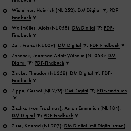
Findbuch
Wieleitner, Heinrich (NL 252):
DM Digital
;
PDF-
Findbuch
Wolfmüller, Alois (NL 058):
DM Digital
;
PDF-
Findbuch
Zell, Franz (NL 059):
DM Digital
;
PDF-Findbuch
Zenneck, Jonathan Adolf Wilhelm (NL 053):
DM
Digital
;
PDF-Findbuch
Zincke, Theodor (NL 258):
DM Digital
;
PDF-
Findbuch
Zippe, Gernot (NL 279):
DM Digital
;
PDF-Findbuch
Zischka (von Trochnov), Anton Emmerich (NL 184):
DM Digital
;
PDF-Findbuch
Zuse, Konrad (NL 207):
DM Digital (mit Digitalisaten)