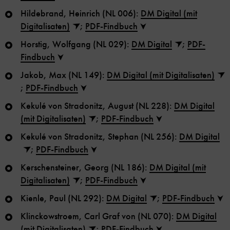
Hildebrand, Heinrich (NL 006):
DM Digital (mit
Digitalisaten)
;
PDF-Findbuch
Horstig, Wolfgang (NL 029):
DM Digital
;
PDF-
Findbuch
Jakob, Max (NL 149):
DM Digital (mit Digitalisaten)
;
PDF-Findbuch
Kekulé von Stradonitz, August (NL 228):
DM Digital
(mit Digitalisaten)
;
PDF-Findbuch
Kekulé von Stradonitz, Stephan (NL 256):
DM Digital
;
PDF-Findbuch
Kerschensteiner, Georg (NL 186):
DM Digital (mit
Digitalisaten)
;
PDF-Findbuch
Kienle, Paul (NL 292):
DM Digital
;
PDF-Findbuch
Klinckowstroem, Carl Graf von (NL 070):
DM Digital
(mit Digitalisaten)
;
PDF-Findbuch