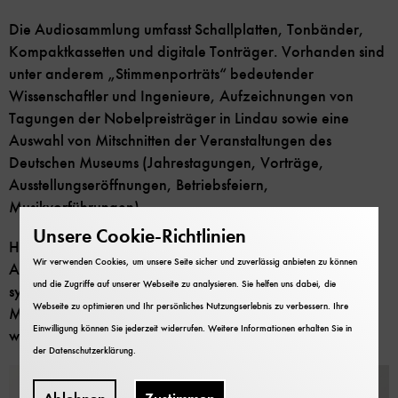
Die Audiosammlung umfasst Schallplatten, Tonbänder,
Kompaktkassetten und digitale Tonträger. Vorhanden sind
unter anderem „Stimmenporträts“ bedeutender
Wissenschaftler und Ingenieure, Aufzeichnungen von
Tagungen der Nobelpreisträger in Lindau sowie eine
Auswahl von Mitschnitten der Veranstaltungen des
Deutschen Museums (Jahrestagungen, Vorträge,
Ausstellungseröffnungen, Betriebsfeiern,
Musikvorführungen).
Unsere Cookie-Richtlinien
Heute wird der Bestand unter museumsgeschichtlichen
Wir verwenden Cookies, um unsere Seite sicher und zuverlässig anbieten zu können
Aspekten fortgeführt. Ein flächendeckendes und
und die Zugriffe auf unserer Webseite zu analysieren. Sie helfen uns dabei, die
systematisches Sammeln und Bereitstellen audiovisueller
Webseite zu optimieren und Ihr persönliches Nutzungserlebnis zu verbessern. Ihre
Medien im Bereich der Naturwissenschaft und Technik
Einwilligung können Sie jederzeit widerrufen. Weitere Informationen erhalten Sie in
wurde und wird nicht angestebt.
der
Datenschutzerklärung
.