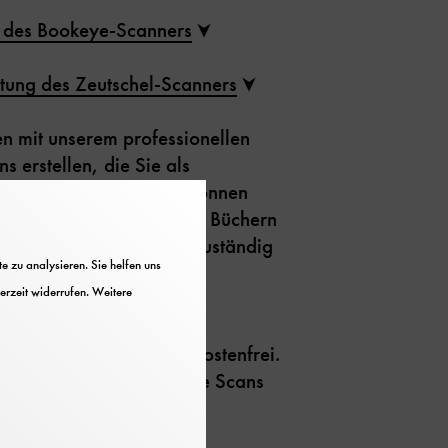
. des Bookeye-Scanners
tung des Zeutschel-Scanners
en mit unserem professionellen
 erstellen, die Sie als
 erhalten können. Sie können
hwertige Fotografien aus Büchern
für ist unsere
Bildstelle
zuständig
 zu analysieren. Sie helfen uns
erzeit widerrufen. Weitere
Kopierstelle
lisieren am Buchscanner kostenfrei.
, einen USB-Stick für Ihre Scans