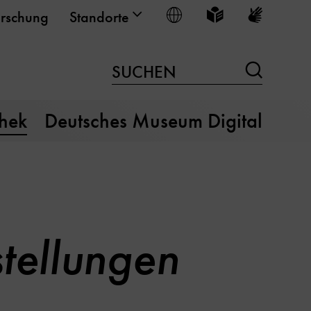
Sprache wählen
Leichte Sprache
Gebärden
rschung
Standorte
Suchen
SUCHEN
thek
Deutsches Museum Digital
tellungen