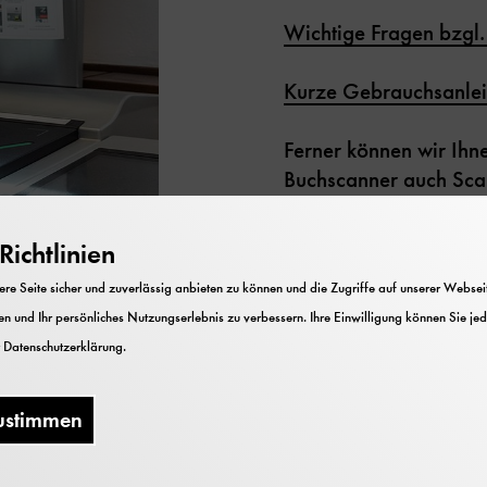
Wichtige Fragen bzgl
Kurze Gebrauchsanlei
Ferner können wir Ihn
Buchscanner auch Scans
Ausdrucke oder auf CD
sich im Haus auch hoc
ichtlinien
anfertigen lassen. Hier
e Seite sicher und zuverlässig anbieten zu können und die Zugriffe auf unserer Webseite
n und Ihr persönliches Nutzungserlebnis zu verbessern. Ihre Einwilligung können Sie jed
Gebührenordnung der 
 zur Verfügung. Bild:
r
Datenschutzerklärung
.
Derzeit ist das Digita
Bitte denken Sie daran
ustimmen
mitzubringen.