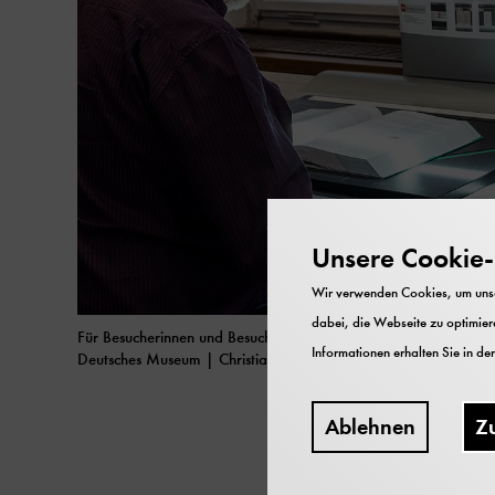
Unsere Cookie-R
Wir verwenden Cookies, um unser
dabei, die Webseite zu optimiere
Für Besucherinnen und Besucher stehen im Lesesaal zwei Scanner
Informationen erhalten Sie in de
Deutsches Museum | Christian Illing
Ablehnen
Z