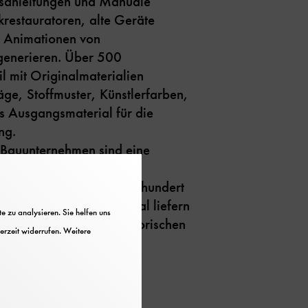
gsanleitungen und Manuale
krestauratoren, alte Geräte
r Animationen von
generieren. Über 500
l mit Originalmaterialien
ge, Stoffmuster, Künstlerfarben,
as Ausgangsmaterial für die
ng.
 Bauunternehmen sind eine
ie Denkmalforschung. Für
n ab dem späten 19. Jahrhundert
 wichtiges Beweismaterial liefern
 zu analysieren. Sie helfen uns
als „Zeitzeugen“ in historischen
erzeit widerrufen. Weitere
skataloge, Kataloge mit
)