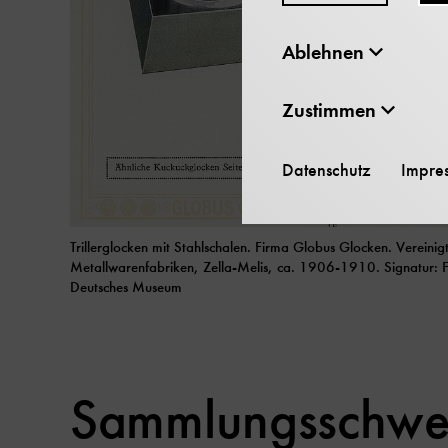
Ablehnen
Zustimmen
Datenschutz
Impre
Trillerglocken mit Stahlschalen. Firma Globus Glocken. Vereinig
Metallwarenfabriken, Zella-Melis, ca. 1906-1910. Signatur: F
Deutsches Museum
Sammlungsschwer