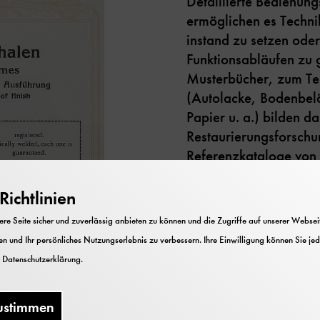
Detaillierte Bedienun
ermöglichen es Techni
instand zu setzen ode
Funktionsabläufen zu 
Musterbücher, zum Tei
(Autolacke, Bodenbelä
Papier u. a.) bilden d
Restaurierungsforschu
Referenzkataloge von
wichtige Quelle für d
historische Recherche
ichtlinien
können Firmenschriften
e Seite sicher und zuverlässig anbieten zu können und die Zugriffe auf unserer Webseite
und zum Beispiel auch 
n und Ihr persönliches Nutzungserlebnis zu verbessern. Ihre Einwilligung können Sie jed
Filmen fungieren.
r
Datenschutzerklärung
.
Kataloge (Verkauf
Referenzprojekten
ustimmen