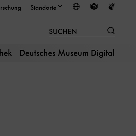
Sprache wählen
Leichte Sprache
Gebärden
rschung
Standorte
Suchen
SUCHEN
thek
Deutsches Museum Digital