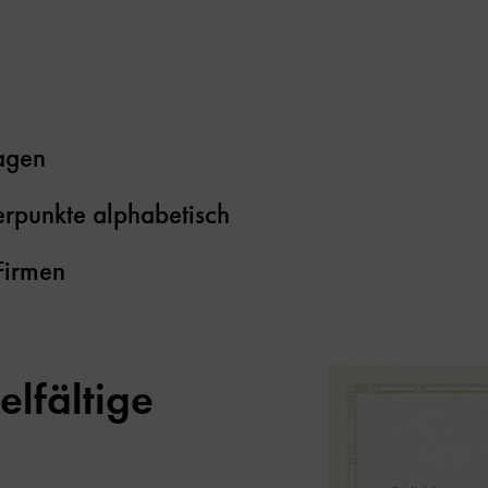
agen
punkte alphabetisch
Firmen
elfältige