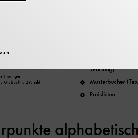
Prospekte (Produk
Werbeprospekte)
Typenblatt (Techni
Schaltbilder (Schal
Geräten)
ssum
Anleitungen (Betri
Wartung)
te Thüringer
Musterbücher (Texti
S Globus Nr. 29. Bild:
Preislisten
punkte alphabetisc