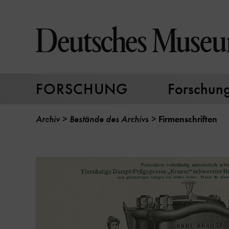
Direkt
zum
Seiteninhalt
springen
FORSCHUNG
Forschungs
Archiv
Bestände des Archivs
Firmenschriften