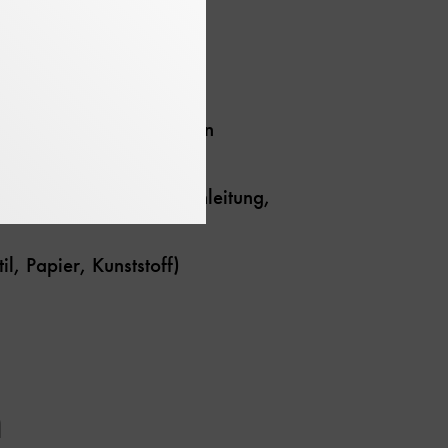
tbeschreibungen,
sches Datenblatt)
tbilder von elektronischen
ebsanleitung, Montageanleitung,
l, Papier, Kunststoff)
h