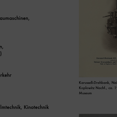
Baumaschinen,
n,
)
rkehr
Karussell-Drehbank, Ne
Koplowitz Nachf., ca. 
Museum
ilmtechnik, Kinotechnik