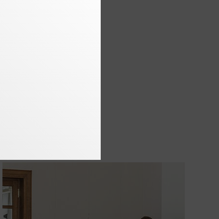
binderinnen der
ps. Natürlich war durch
chtag