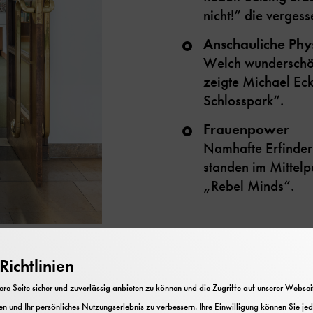
nicht!“ die verges
Anschauliche Phy
Welch wunderschön
zeigte Michael Eck
Schlosspark“.
Frauenpower
Namhafte Erfinder
standen im Mittelp
„Rebel Minds“.
ichtlinien
e Seite sicher und zuverlässig anbieten zu können und die Zugriffe auf unserer Webseite
n und Ihr persönliches Nutzungserlebnis zu verbessern. Ihre Einwilligung können Sie jed
nnen: