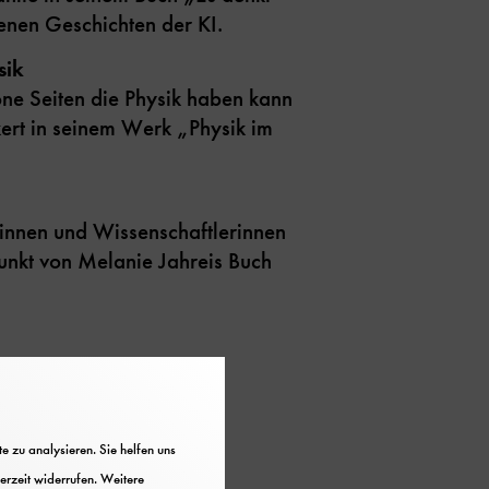
senen Geschichten der KI.
sik
e Seiten die Physik haben kann
ert in seinem Werk „Physik im
innen und Wissenschaftlerinnen
unkt von Melanie Jahreis Buch
 zu analysieren. Sie helfen uns
erzeit widerrufen. Weitere