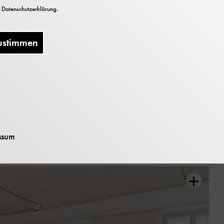
r
Datenschutzerklärung
.
erklichem für Kinder von 5–12 Jahren bei den Buch
t tollen Preisen und einen Büchertisch des Museumssho
ustimmen
ürs leibliche Wohl gesorgt.
essionen vom Bu
ssum