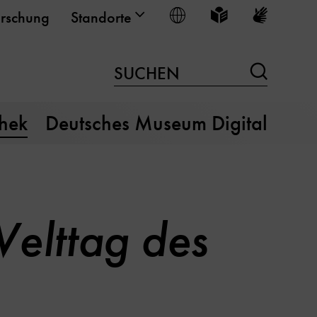
Sprache wählen
Leichte Sprache
Gebärden
rschung
Standorte
Suchen
SUCHEN
thek
Deutsches Museum Digital
elttag des