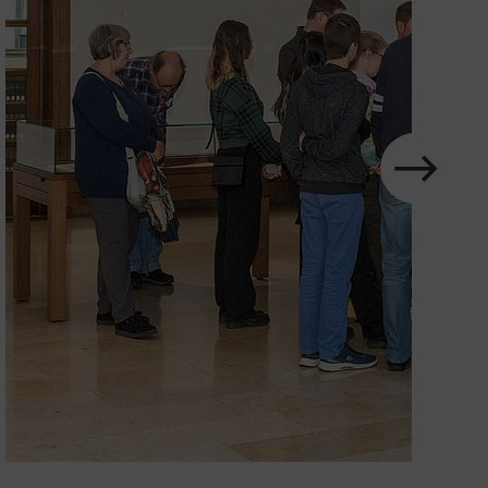
Karussell
im
Element
nächstes
Zeige