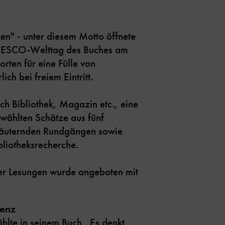
en" - unter diesem Motto öffnete
UNESCO-Welttag des Buches am
orten für eine Fülle von
ich bei freiem Eintritt.
ch Bibliothek, Magazin etc., eine
wählten Schätze aus fünf
rläuternden Rundgängen sowie
bliotheksrecherche.
ter Lesungen wurde angeboten mit
genz
ählte in seinem Buch „Es denkt