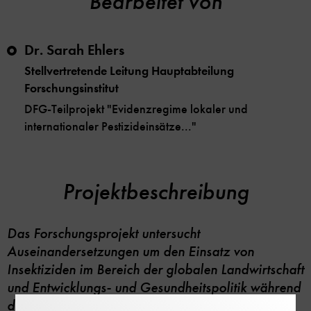
Bearbeitet von
Dr. Sarah Ehlers
Stellvertretende Leitung Hauptabteilung
Forschungsinstitut
DFG-Teilprojekt "Evidenzregime lokaler und
internationaler Pestizideinsätze..."
Projektbeschreibung
Das Forschungsprojekt untersucht
Auseinandersetzungen um den Einsatz von
Insektiziden im Bereich der globalen Landwirtschaft
und Entwicklungs- und Gesundheitspolitik während
der 1960er bis 1980er-Jahre. Unsere