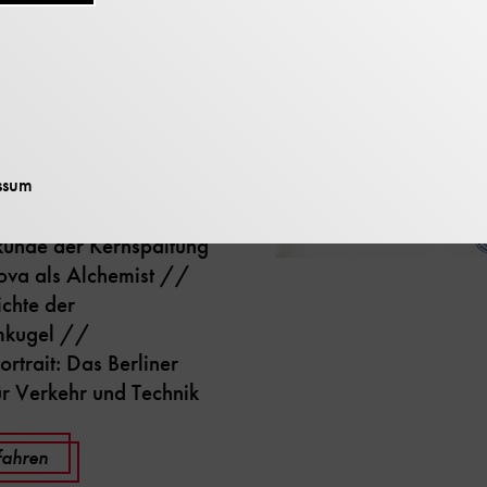
9)
hrift des Deutschen
richtet in dieser
.a. dazu:
 europäischer
ssum
 in Ostasien // Die
kunde der Kernspaltung
va als Alchemist //
chte der
mkugel //
trait: Das Berliner
r Verkehr und Technik
fahren