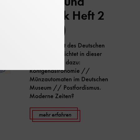
Kultur und
Technik Heft 2
(1989)
Die Zeitschrift des Deutschen
Museums berichtet in dieser
Ausgabe u.a. dazu:
Röntgenastronomie //
Münzautomaten im Deutschen
Museum // Postfordismus.
Moderne Zeiten?
mehr erfahren