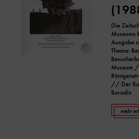
(198
Die Zeitsc
Museums be
Ausgabe u
Thema: Be
Besucherb
Museum //
Röntgenstr
// Der Ko
Borodin
mehr er