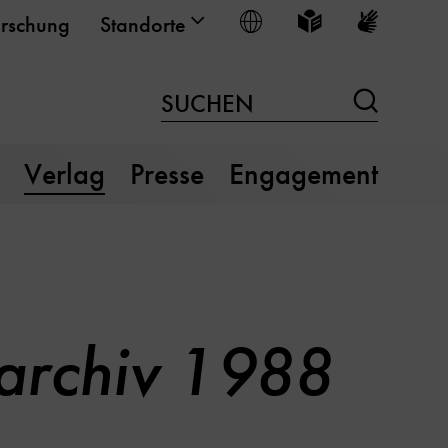
Sprache wählen
Leichte Sprache
Gebärden
rschung
Standorte
Suchen
SUCHEN
Verlag
Presse
Engagement
tarchiv 1988