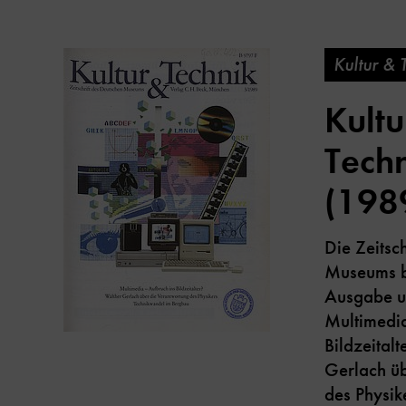
Kultur & 
Kultu
Techn
(198
Die Zeitsc
Museums be
Ausgabe u
Multimedia
Bildzeital
Gerlach ü
des Physi