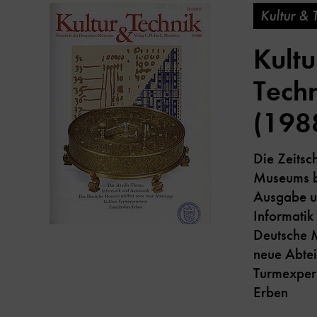
Kultur & 
Kultu
Techn
(198
Die Zeitsc
Museums be
Ausgabe u
Informati
Deutsche M
neue Abtei
Turmexper
Erben