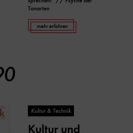
sprechen!" // Psyche der
Tonarten
mehr erfahren
90
Kultur & Technik
Kultur und