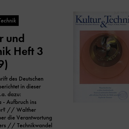
Technik
r und
ik Heft 3
9)
hrift des Deutschen
richtet in dieser
.a. dazu:
 - Aufbruch ins
ter? // Walther
ber die Verantwortung
kers // Technikwandel