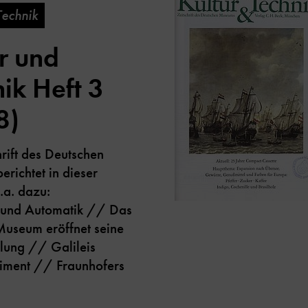
Technik
r und
ik Heft 3
8)
hrift des Deutschen
richtet in dieser
.a. dazu:
k und Automatik // Das
useum eröffnet seine
lung // Galileis
iment // Fraunhofers