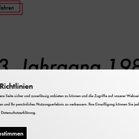
fahren
3. Jahrgang 19
ichtlinien
e Seite sicher und zuverlässig anbieten zu können und die Zugriffe auf unserer Webseite
Technik
n und Ihr persönliches Nutzungserlebnis zu verbessern. Ihre Einwilligung können Sie jed
r
Datenschutzerklärung
.
r und
ustimmen
ik Heft 1