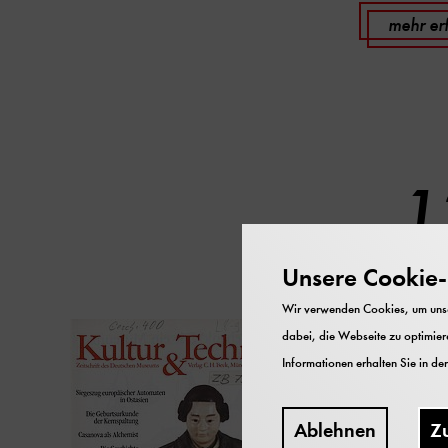
mehr er
1
Unsere Cookie-R
Wir verwenden Cookies, um unser
Kultur & 
dabei, die Webseite zu optimiere
Informationen erhalten Sie in de
Kultu
Ablehnen
Z
Techn