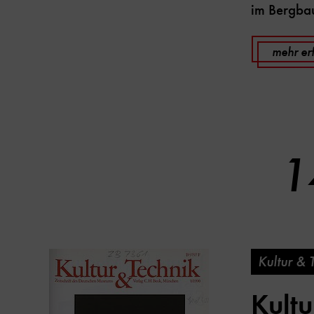
im Bergba
mehr er
1
Kultur & 
Kultu