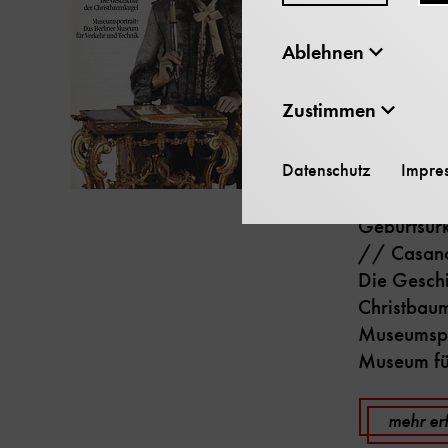
(198
Ablehnen
Die Zeitsc
Zustimmen
Museums be
Ausgabe u
Siegeszug
Datenschutz
Impre
Automaten
Geburtsur
// Casano
Die Geschi
Christbau
Museumspor
Museum fü
mehr er