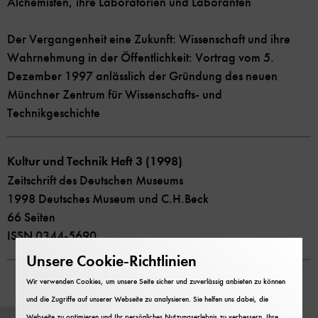
Alchemisten, ihre Laboratorien und Laboranten
Der Vergangenheit eine Zukunft: Wissenschaft und ihre
Wahrnehmung in der Öffentlichkeit: Vortrag vom 5.
Dezember 1997 anlässlich der Gründung des neuen
Münchner Zentrum für Wissenschafts- und
Technikgeschichte
Kultur und Technik Heft 3 (1998)
Zeitschrift des Deutschen Museums
1998 Deutsches Museum und C.H.Beck
66 Seiten
ISSN 0344-5690
Unsere Cookie-Richtlinien
Wir verwenden Cookies, um unsere Seite sicher und zuverlässig anbieten zu können
und die Zugriffe auf unserer Webseite zu analysieren. Sie helfen uns dabei, die
Webseite zu optimieren und Ihr persönliches Nutzungserlebnis zu verbessern. Ihre