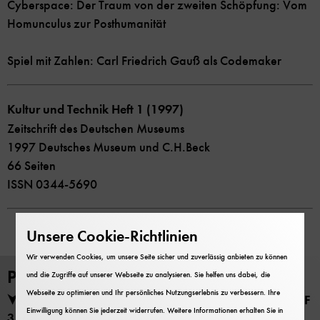
Cyberspace: Der Traum von der zweiten Schöpfung: Vom
Homunculus zur Posthumanität
Spiel mit Zahlen: Carl Friedrich Gauß als Codemaker
Kultur und Technik Heft 1 (1997)
Zeitschrift des Deutschen Museums
1997 Deutsches Museum und C.H.Beck
66 Seiten
ISSN 0344-5690
Unsere Cookie-Richtlinien
Wir verwenden Cookies, um unsere Seite sicher und zuverlässig anbieten zu können
PDF Download
und die Zugriffe auf unserer Webseite zu analysieren. Sie helfen uns dabei, die
Webseite zu optimieren und Ihr persönliches Nutzungserlebnis zu verbessern. Ihre
Kultur und Technik Heft 1 (1997) herunterladen (PDF
Einwilligung können Sie jederzeit widerrufen. Weitere Informationen erhalten Sie in
31 MB)