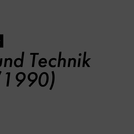
k
und Technik
 (1990)