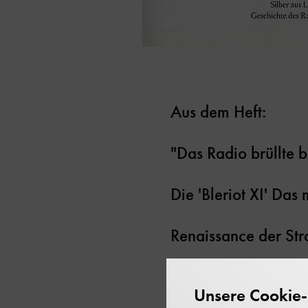
Aus dem Heft:
"Das Radio brüllte 
Die 'Bleriot XI' Das
Renaissance der Str
Kultur und Technik
Unsere Cookie-R