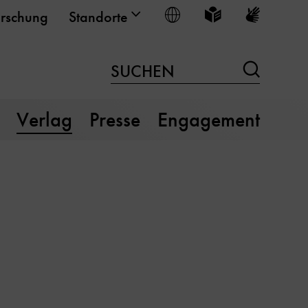
Sprache wählen
Leichte Sprache
Gebärden
rschung
Standorte
Suchen
SUCHEN
Verlag
Presse
Engagement