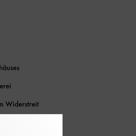
ehäuses
erei
m Widerstreit