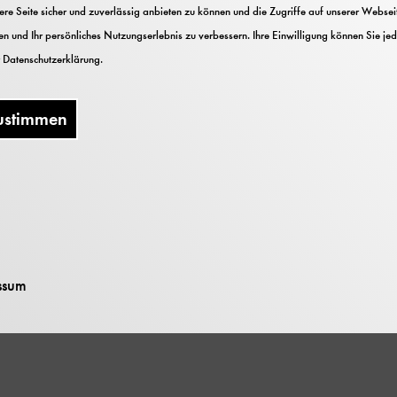
tschen Museums
e Seite sicher und zuverlässig anbieten zu können und die Zugriffe auf unserer Webseite
seum und C.H.Beck
n und Ihr persönliches Nutzungserlebnis zu verbessern. Ihre Einwilligung können Sie jed
r
Datenschutzerklärung
.
ustimmen
ssum
nterladen (PDF 29 MB)