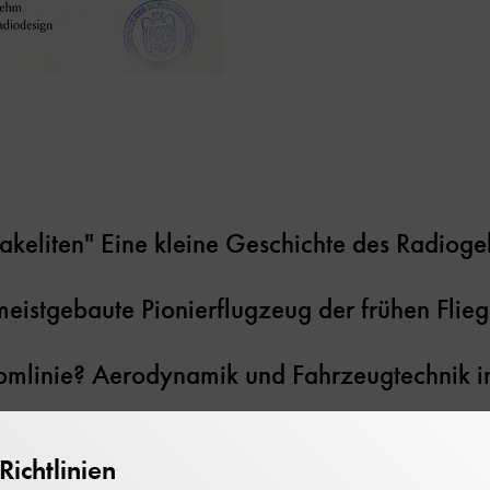
bakeliten" Eine kleine Geschichte des Radiog
 meistgebaute Pionierflugzeug der frühen Flieg
omlinie? Aerodynamik und Fahrzeugtechnik i
 Heft 1 (1990)
ichtlinien