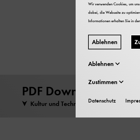
Zeitschrift des Deu
Wir verwenden Cookies, um unser
1990 Deutsches Mu
dabei, die Webseite zu optimiere
62 Seiten
Informationen erhalten Sie in de
ISSN 0344-5690
Ablehnen
Z
Ablehnen
Zustimmen
PDF Download
Datenschutz
Impre
Kultur und Technik Heft 1 (1990) heru