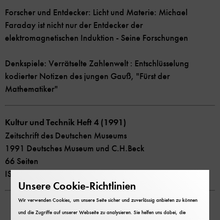
Forscher und Entdecker: Licht und Materie: Michael
Faraday ist nicht nur der Entdecker der
elektromagnetischen Induktion - Seine Forschungen
Denkspiele: Verrätselte Zahlenwelt : Entschlüsselung
kodierter Notizen des jungen Gauß, "Fürst der
Mathematiker"
Kultur und Technik Heft 4 (1991)
Zeitschrift des Deutschen Museums
1991 Deutsches Museum und C.H.Beck
66 Seiten
ISSN 0344-5690
Unsere Cookie-Richtlinien
Wir verwenden Cookies, um unsere Seite sicher und zuverlässig anbieten zu können
und die Zugriffe auf unserer Webseite zu analysieren. Sie helfen uns dabei, die