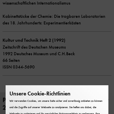
wissenschaftlichen Internationalismus
Kabinettstücke der Chemie: Die tragbaren Laboratorien
des 18. Jahrhunderts: Experimentierkästen
Kultur und Technik Heft 2 (1992)
Zeitschrift des Deutschen Museums
1992 Deutsches Museum und C.H.Beck
66 Seiten
ISSN 0344-5690
Unsere Cookie-Richtlinien
PDF Download: Kultur und Technik Heft
Wir verwenden Cookies, um unsere Seite sicher und zuverlässig anbieten zu können
2, 1992
und die Zugriffe auf unserer Webseite zu analysieren. Sie helfen uns dabei, die
Webseite zu optimieren und Ihr persönliches Nutzungserlebnis zu verbessern. Ihre