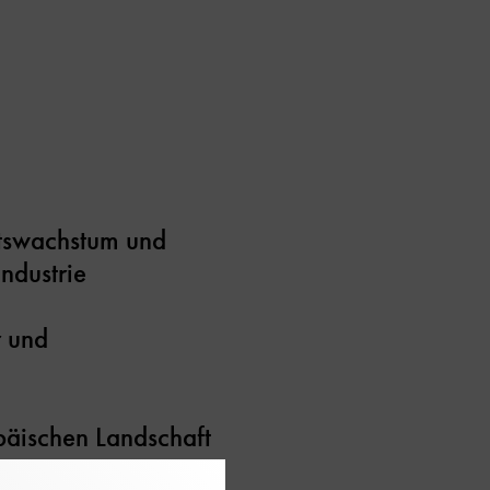
tswachstum und
industrie
r und
opäischen Landschaft