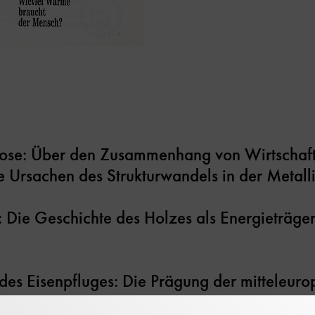
dose: Über den Zusammenhang von Wirtschaf
e Ursachen des Strukturwandels in der Metall
Die Geschichte des Holzes als Energieträge
 des Eisenpfluges: Die Prägung der mitteleur
eit