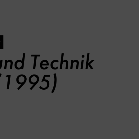
k
und Technik
 (1995)