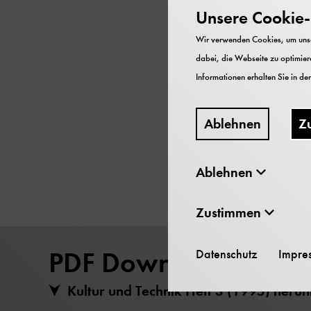
Unsere Cookie-R
Kultur und Technik
Wir verwenden Cookies, um unser
dabei, die Webseite zu optimiere
Zeitschrift des Deu
Informationen erhalten Sie in de
1995 Deutsches Mu
66 Seiten
Ablehnen
Z
ISSN 0344-5690
Ablehnen
Zustimmen
PDF Download
Datenschutz
Impre
Kultur und Technik Heft 3 (1995) heru