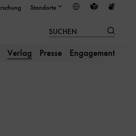
Sprache wählen
Leichte Sprache
Gebärden
rschung
Standorte
Suchen
SUCHEN
Verlag
Presse
Engagement