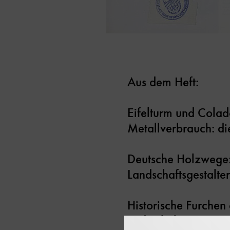
Aus dem Heft:
Eifelturm und Cola
Metallverbrauch: di
Deutsche Holzwege: 
Landschaftsgestalter
Historische Furchen
in der frühen Eisenz