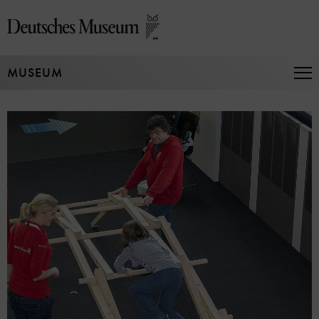
Direkt
zum
Seiteninhalt
springen
MUSEUM
Na
auf
un
zu