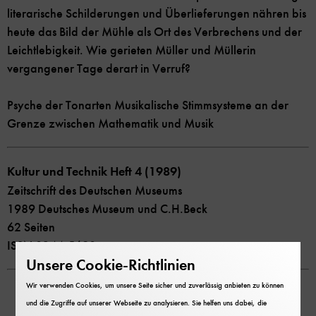
literarische Schilderungen und Überlieferungen nähren bis
heute das Bild der Mühle als Ort des Verbrechens und der
Leichtlebigkeit. Wie gerieten Müller und Müllerin
vergangener Tage derart in Verruf?
Psyche der Tonarten Musikalische Stimmsysteme an der
Grenze zwischen Mathematik und Musik
Kultur und Technik Heft 4 (1989)
Zeitschrift des Deutschen Museums
1989 Deutsches Museum und C.H.Beck
62 Seiten
ISSN 0344-5690
Unsere Cookie-Richtlinien
Wir verwenden Cookies, um unsere Seite sicher und zuverlässig anbieten zu können
und die Zugriffe auf unserer Webseite zu analysieren. Sie helfen uns dabei, die