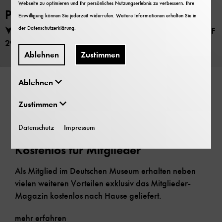
Webseite zu optimieren und Ihr persönliches Nutzungserlebnis zu verbessern. Ihre
PDF Download
Einwilligung können Sie jederzeit widerrufen. Weitere Informationen erhalten Sie in
der
Datenschutzerklärung
.
Kultur und Technik Heft 4 (1989) herunterladen (PDF
29 MB)
Ablehnen
Zustimmen
Ablehnen
Mehr zu Kultur & Technik
Zustimmen
Datenschutz
Impressum
Das Magazin des Deutschen Museums
K
Kostenlos für Mitglieder
Als Mitglied im Deutschen Museum erhalten neben
D
vielen weiteren Vorteilen exklusiv das Mitglieder-
2
Magazin kostenlos nach Hause geliefert.
mehr erfahren
m