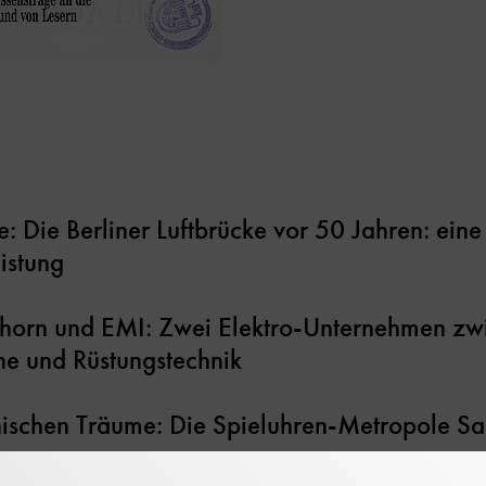
: Die Berliner Luftbrücke vor 50 Jahren: eine
eistung
 Thorn und EMI: Zwei Elektro-Unternehmen zw
he und Rüstungstechnik
ischen Träume: Die Spieluhren-Metropole Sa