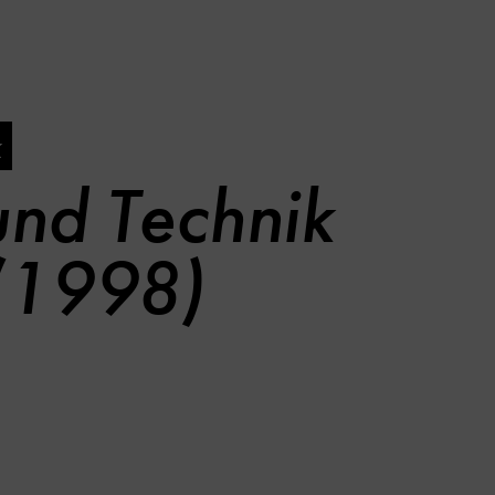
k
und Technik
 (1998)