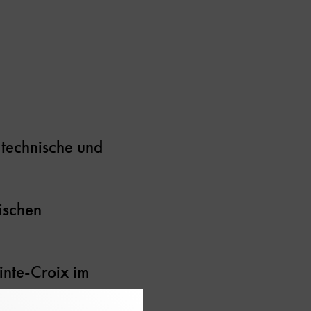
 technische und
ischen
inte-Croix im