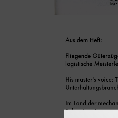
Aus dem Heft:
Fliegende Güterzüge
logistische Meisterl
His master's voice:
Unterhaltungsbranc
Im Land der mechan
Schweizer Jura