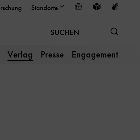
Sprache wählen
Leichte Sprache
Gebärden
rschung
Standorte
Suchen
SUCHEN
Verlag
Presse
Engagement