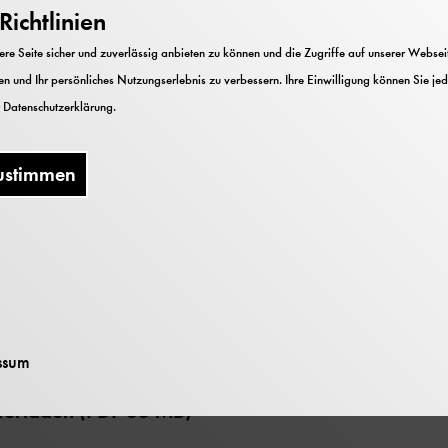
ichtlinien
 Heft 4 (1998)
e Seite sicher und zuverlässig anbieten zu können und die Zugriffe auf unserer Webseite
tschen Museums
n und Ihr persönliches Nutzungserlebnis zu verbessern. Ihre Einwilligung können Sie jed
r
Datenschutzerklärung
.
seum und C.H.Beck
ustimmen
ssum
nterladen (PDF 33 MB)