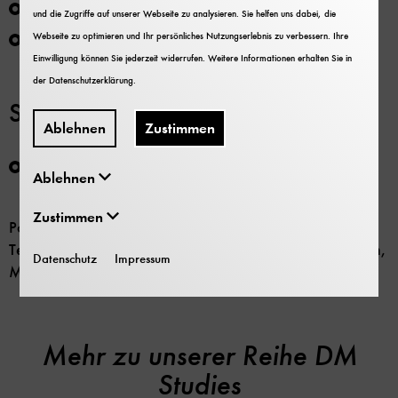
Heike Weber, Technische Universität Berlin
und die Zugriffe auf unserer Webseite zu analysieren. Sie helfen uns dabei, die
Rebecca Wolf, Staatliches Institut für Musikforschung
Webseite zu optimieren und Ihr persönliches Nutzungserlebnis zu verbessern. Ihre
Preußischer Kulturbesitz, Berlin
Einwilligung können Sie jederzeit widerrufen. Weitere Informationen erhalten Sie in
der
Datenschutzerklärung
.
Schriftleitung
Ablehnen
Zustimmen
Claudia Hellmann
, Schriftleitung und Lektorat,
Ablehnen
c.hellmann@deutsches-museum.de
Zustimmen
Postanschrift: Claudia Hellmann, Forschungsinstitut für
Technik- und Wissenschaftsgeschichte, Deutsches Museum,
Datenschutz
Impressum
Museumsinsel 1, 80538 München
Mehr zu unserer Reihe DM
Studies