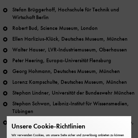
Stefan Brüggerhoff, Hochschule für Technik und
Wirtschaft Berlin
Robert Bud, Science Museum, London
Ellen Harlizius-Klück, Deutsches Museum, München
Walter Hauser, LVR-Industriemuseum, Oberhausen
Peter Heering, Europa-Universität Flensburg
Georg Hohmann, Deutsches Museum, München
Lorenz Kampschulte, Deutsches Museum, München
Stephan Lindner, Universität der Bundeswehr München
Stephan Schwan, Leibniz-Institut für Wissensmedien,
Tübingen
Liba Taub, Whipple Museum of the History of Science,
Unsere Cookie-Richtlinien
Cambridge
Wir verwenden Cookies, um unsere Seite sicher und zuverlässig anbieten zu können