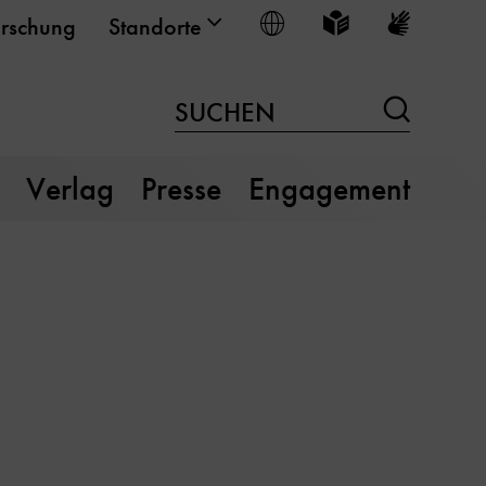
Sprache wählen
Leichte Sprache
Gebärden
rschung
Standorte
Suchen
SUCHEN
Verlag
Presse
Engagement