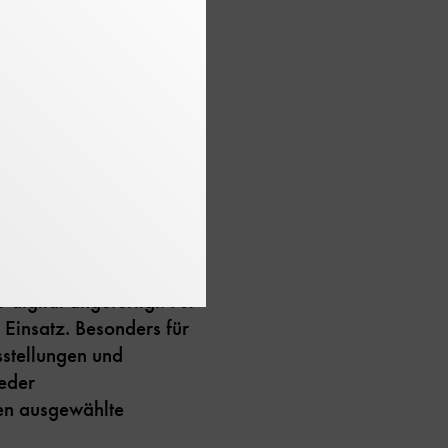
digitalen
rekt in den
r gebracht, um hier
Atelierraum stehen
 übernehmen zudem
igital angefertigt. Für
Einsatz. Besonders für
sstellungen und
jeder
den ausgewählte