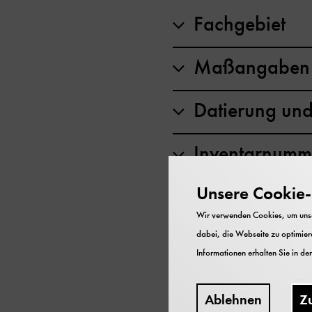
Fachgebiet
Maßangaben 
Datierung und 
Inventarnumm
Unsere Cookie-R
Bestand
Wir verwenden Cookies, um unser
dabei, die Webseite zu optimiere
Informationen erhalten Sie in de
Inhaltskarussell
Ablehnen
Z