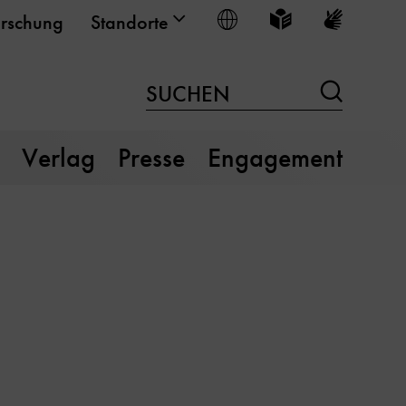
Sprache wählen
Leichte Sprache
Gebärden
rschung
Standorte
Suchen
SUCHEN
Verlag
Presse
Engagement