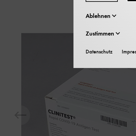
Der
überspringen
Ablehnen
Zustimmen
Datenschutz
Impre
Zeige
vorheriges
Element