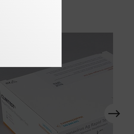
test
Karussell
im
Element
nächstes
Zeige