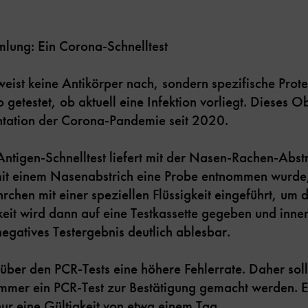
ung: Ein Corona-Schnelltest
weist keine Antikörper nach, sondern spezifische Prote
 getestet, ob aktuell eine Infektion vorliegt. Dieses Obj
ation der Corona-Pandemie seit 2020.
Antigen-Schnelltest liefert mit der Nasen-Rachen-Abst
it einem Nasenabstrich eine Probe entnommen wurde,
hrchen mit einer speziellen Flüssigkeit eingeführt, um 
gkeit wird dann auf eine Testkassette gegeben und inn
negatives Testergebnis deutlich ablesbar.
über den PCR-Tests eine höhere Fehlerrate. Daher sol
 immer ein PCR-Test zur Bestätigung gemacht werden. E
nur eine Gültigkeit von etwa einem Tag.