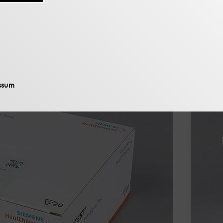
 Corona-Schnell
ssum