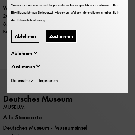
Webseite zu optimieren und Ihr persönliches Nutzungserlebnis zu verbessern. Ihre
Was wissen Sie über Blitze?
Einwilligung können Sie jederzeit widerrufen. Weitere Informationen erhalten Sie in
2007 Deutsches Museum
der
Datenschutzerklärung
.
85 Minuten
Buchhandelspreis 9,00 €
Ablehnen
Zustimmen
Ablehnen
Zustimmen
Datenschutz
Impressum
Deutsches Museum
MUSEUM
Alle Standorte
Deutsches Museum - Museumsinsel