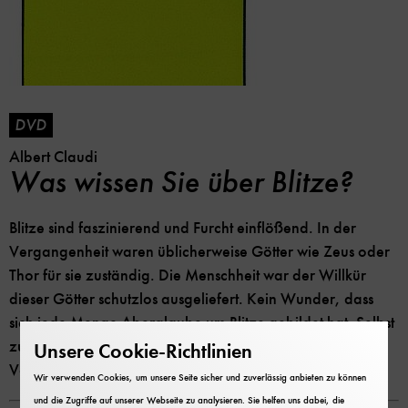
DVD
Albert Claudi
Was wissen Sie über Blitze?
Blitze sind faszinierend und Furcht einflößend. In der
Vergangenheit waren üblicherweise Götter wie Zeus oder
Thor für sie zuständig. Die Menschheit war der Willkür
dieser Götter schutzlos ausgeliefert. Kein Wunder, dass
sich jede Menge Aberglaube um Blitze gebildet hat. Selbst
zur Zeit von Benjamin Franklin gab es seltsame
Unsere Cookie-Richtlinien
Vorstellungen ...
Wir verwenden Cookies, um unsere Seite sicher und zuverlässig anbieten zu können
und die Zugriffe auf unserer Webseite zu analysieren. Sie helfen uns dabei, die