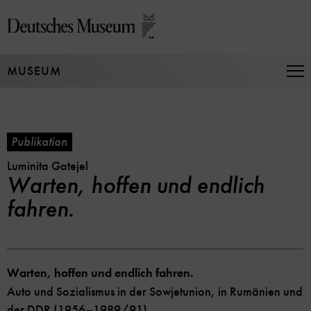
Direkt
zum
Seiteninhalt
springen
MUSEUM
Na
auf
un
zu
Publikation
Luminita Gatejel
Warten, hoffen und endlich
fahren.
Warten, hoffen und endlich fahren.
Auto und Sozialismus in der Sowjetunion, in Rumänien und
der DDR (1956–1989/91)