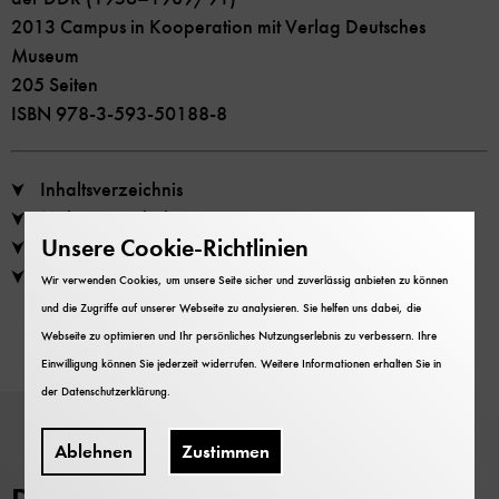
2013 Campus in Kooperation mit Verlag Deutsches
Museum
205 Seiten
ISBN 978-3-593-50188-8
Inhaltsverzeichnis
Mehr zum Inhalt
Unsere Cookie-Richtlinien
Leseprobe
Zur Autorin
Wir verwenden Cookies, um unsere Seite sicher und zuverlässig anbieten zu können
und die Zugriffe auf unserer Webseite zu analysieren. Sie helfen uns dabei, die
Webseite zu optimieren und Ihr persönliches Nutzungserlebnis zu verbessern. Ihre
Einwilligung können Sie jederzeit widerrufen. Weitere Informationen erhalten Sie in
der
Datenschutzerklärung
.
Ablehnen
Zustimmen