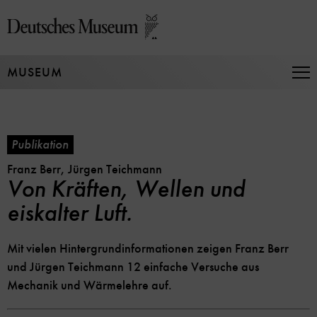
Direkt
zum
Seiteninhalt
springen
MUSEUM
Na
auf
un
zu
Publikation
Franz Berr, Jürgen Teichmann
Von Kräften, Wellen und
eiskalter Luft.
Mit vielen Hintergrundinformationen zeigen Franz Berr
und Jürgen Teichmann 12 einfache Versuche aus
Mechanik und Wärmelehre auf.