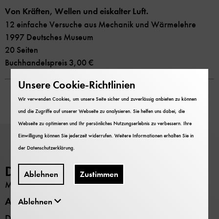
Von Kräften, Wellen und eiskalter Luft.
12 einfache Versuche aus Mechanik und Wärmelehre
1997 Deutsches Museum
20 Seiten
Buchhandelspreis 3,00 €
Unsere Cookie-Richtlinien
Wir verwenden Cookies, um unsere Seite sicher und zuverlässig anbieten zu können
und die Zugriffe auf unserer Webseite zu analysieren. Sie helfen uns dabei, die
Webseite zu optimieren und Ihr persönliches Nutzungserlebnis zu verbessern. Ihre
Einwilligung können Sie jederzeit widerrufen. Weitere Informationen erhalten Sie in
der
Datenschutzerklärung
.
Deutsches Museum
Ablehnen
Zustimmen
MUSEUM
Alle Standorte
Ablehnen
Deutsches Museum - Museumsinsel