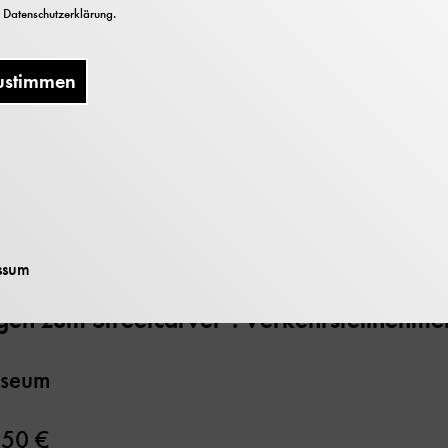
r
Datenschutzerklärung
.
ustimmen
gleitpublikation zum Festprogramm im Rahmen
f der Theresienwiese. In kurzen Epochenschi
s Automobils zurück bis in die Mitte des 19. 
eichen Abbildungen von Oldtimern und heui
ans weit über den damaligen Anlass der Veröf
ssum
en zum Streetcarver". Verkehrsteilnehme
useum
,50 €