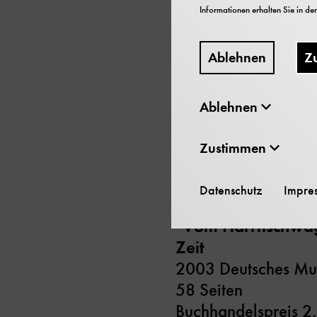
Informationen erhalten Sie in de
Ablehnen
Z
Das Heft ist die Be
Verkehrszentrums au
Ablehnen
es die Geschichte de
Wegen seiner zahlr
Zustimmen
begeistert es Autof
Datenschutz
Impre
"Vom Harrtischwag
Zeit
2003 Deutsches M
58 Seiten
Buchhandelspreis 2