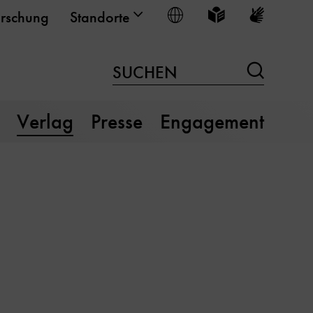
Sprache wählen
Leichte Sprache
Gebärden
rschung
Standorte
Suchen
SUCHEN
Verlag
Presse
Engagement