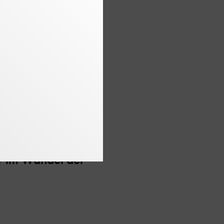
 der Eröffnung des
lderungen verfolgt
Jahrhunderts.
gen Fahrzeugen
fentlichung hinaus.
r im Wandel der