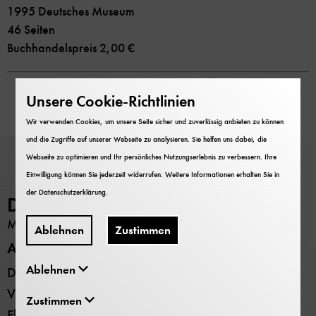
1995 Deutsches Museum
46 Seiten
Buchhandelspreis 2,00 €
Unsere Cookie-Richtlinien
Wir verwenden Cookies, um unsere Seite sicher und zuverlässig anbieten zu können
und die Zugriffe auf unserer Webseite zu analysieren. Sie helfen uns dabei, die
Webseite zu optimieren und Ihr persönliches Nutzungserlebnis zu verbessern. Ihre
Einwilligung können Sie jederzeit widerrufen. Weitere Informationen erhalten Sie in
der
Datenschutzerklärung
.
Deutsches Museum
MUSEUM
Ablehnen
Zustimmen
Alle Standorte
Ablehnen
Deutsches Museum - Museumsinsel
Verkehrszentrum
Zustimmen
Flugwerft Schleißheim