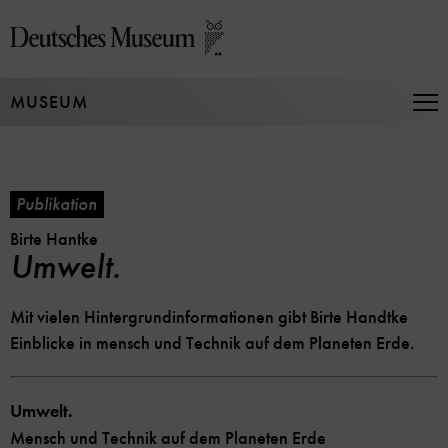
Direkt
zum
Seiteninhalt
springen
MUSEUM
Na
auf
un
zu
Publikation
Birte Hantke
Umwelt.
Mit vielen Hintergrundinformationen gibt Birte Handtke
Einblicke in mensch und Technik auf dem Planeten Erde.
Umwelt.
Mensch und Technik auf dem Planeten Erde