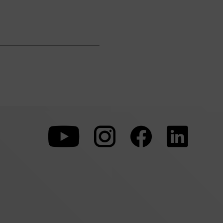
Zu
Zu
Zu
unserer
unserer
unserer
Youtube-
Instagram-
Faceboo
Seite
Seite
Seite