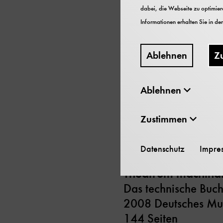
dabei, die Webseite zu optimiere
Informationen erhalten Sie in de
Die wertvollen, mit 
Ablehnen
Z
Meisterwerke der Te
zeitgenössischen B
Maschinentheater do
Ablehnen
Büchern überhaupt. 
vollständigste Samm
Zustimmen
Literatur.
Datenschutz
Impre
Theatrum machin
Das technische Buch
2008 Deutsches M
144 Seiten