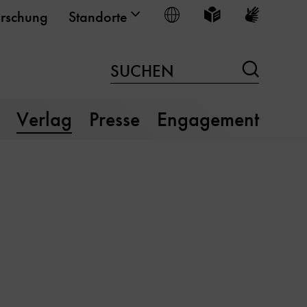
Sprache wählen
Leichte Sprache
Gebärden
rschung
Standorte
Suchen
SUCHEN
Verlag
Presse
Engagement