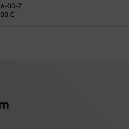
96-03-7
,00 €
um