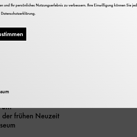
n und Ihr persönliches Nutzungserlebnis zu verbessern. Ihre Einwilligung können Sie jed
r
Datenschutzerklärung
.
üppigen Kupferstichen illustrierten Schaubüc
ustimmen
chnik, sind aber auch gleichzeitig ein Höhep
uchkunst. Gehörten die so genannten Maschin
ch zu den ersten mit aufwändigen Kupferstiche
Die Bibliothek des Deutschen Museums besitzt
lung dieser frühen, oft sehr seltenen Werke d
ssum
arum
 der frühen Neuzeit
useum