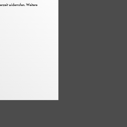
erzeit widerrufen. Weitere
her zeigen
unkt der
enbücher oder
n illustrierten
 weltweit die
er technischen