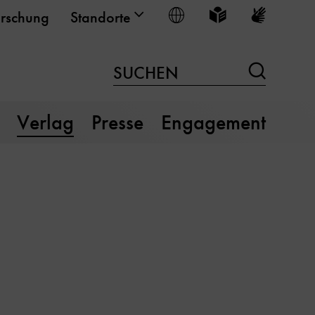
Sprache wählen
Leichte Sprache
Gebärden
rschung
Standorte
Suchen
SUCHEN
Verlag
Presse
Engagement