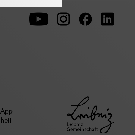
Zu
Zu
Zu
unserer
unserer
unserer
Youtube-
Instagram-
Faceboo
Seite
Seite
Seite
 App
iheit