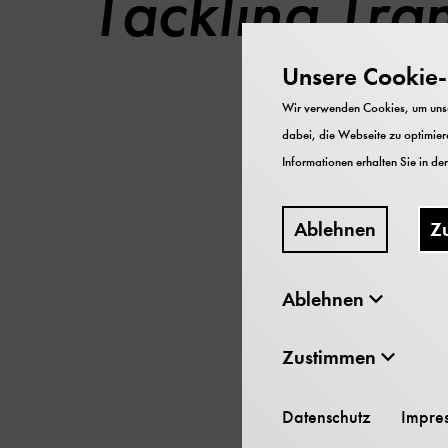
Tackling Tra
Unsere Cookie-R
Wir verwenden Cookies, um unser
dabei, die Webseite zu optimiere
Tackling Transport
Informationen erhalten Sie in de
2003 Smithsonian Ins
186 Seiten
Ablehnen
Z
Ablehnen
Inhaltsverzeichni
Zustimmen
Datenschutz
Impre