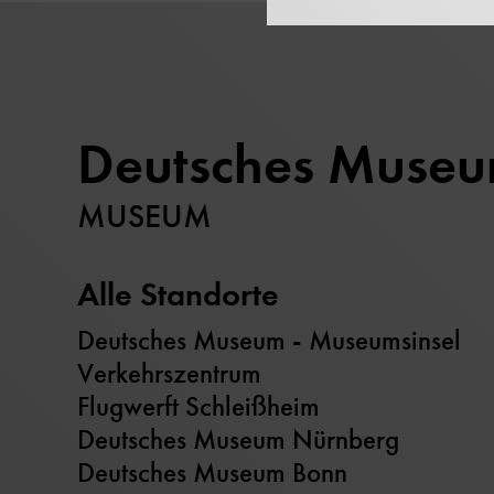
Deutsches Muse
MUSEUM
Alle Standorte
Deutsches Museum - Museumsinsel
Verkehrszentrum
Flugwerft Schleißheim
Deutsches Museum Nürnberg
Deutsches Museum Bonn