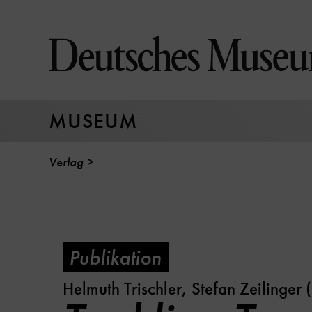
Direkt
zum
Seiteninhalt
springen
MUSEUM
Verlag
Publikation
Helmuth Trischler, Stefan Zeilinger 