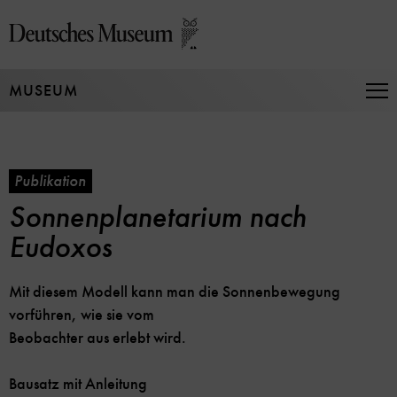
Direkt
zum
Seiteninhalt
springen
MUSEUM
Na
auf
un
zu
Publikation
Sonnenplanetarium nach
Eudoxos
Mit diesem Modell kann man die Sonnenbewegung
vorführen, wie sie vom
Beobachter aus erlebt wird.
Bausatz mit Anleitung