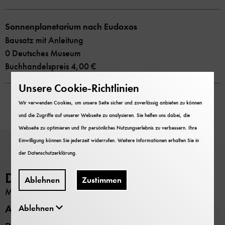
Sonnenplanetarium nach Eudoxos
Bausatz mit Anleitung
0 Deutsches Museum
Buchhandelspreis 4,00 €
Unsere Cookie-Richtlinien
Wir verwenden Cookies, um unsere Seite sicher und zuverlässig anbieten zu können
und die Zugriffe auf unserer Webseite zu analysieren. Sie helfen uns dabei, die
Webseite zu optimieren und Ihr persönliches Nutzungserlebnis zu verbessern. Ihre
Einwilligung können Sie jederzeit widerrufen. Weitere Informationen erhalten Sie in
der
Datenschutzerklärung
.
Deutsches Museum
Ablehnen
Zustimmen
MUSEUM
Alle Standorte
Ablehnen