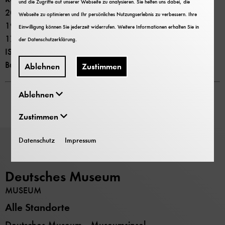
und die Zugriffe auf unserer Webseite zu analysieren. Sie helfen uns dabei, die
2000 Jahre Bonn
Webseite zu optimieren und Ihr persönliches Nutzungserlebnis zu verbessern. Ihre
1989 Rheinland in Kooperation mit Deutsches Museum
Einwilligung können Sie jederzeit widerrufen. Weitere Informationen erhalten Sie in
176 Seiten
der
Datenschutzerklärung
.
ISBN 3792710005
Buchhandelspreis 5,50 €
Ablehnen
Zustimmen
Ablehnen
Zustimmen
Datenschutz
Impressum
Deutsches Museum
MUSEUM
Alle Standorte
Deutsches Museum - Museumsinsel